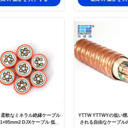
ア 柔軟なミネラル絶縁ケーブル
YTTW YTTWYの低い
5+1×95mm2 DJXケーブル 低煙
される自由なケーブル