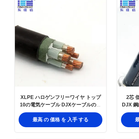
XLPE ハロゲンフリーワイヤ トップ
2芯
10の電気ケーブル DJXケーブルのメ
DJX
ーカー
最高 の 価格 を 入手 する
最