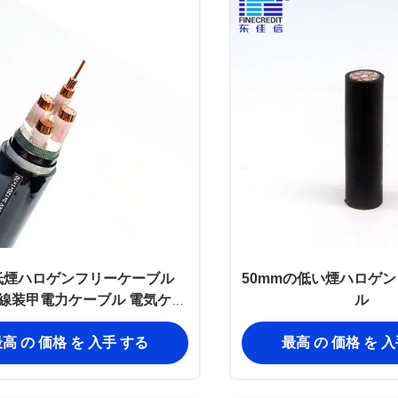
 低煙ハロゲンフリーケーブル
50mmの低い煙ハロゲ
 鋼線装甲電力ケーブル 電気ケー
ル
ブル
高 の 価格 を 入手 する
最高 の 価格 を 