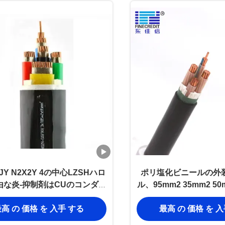
JY N2X2Y 4の中心LZSHハロ
ポリ塩化ビニールの外装
由な炎-抑制剤はCUのコンダク
ル、95mm2 35mm2 5
ーをケーブルで通信する
低い煙ゼロ ハロゲン
高 の 価格 を 入手 する
最高 の 価格 を 