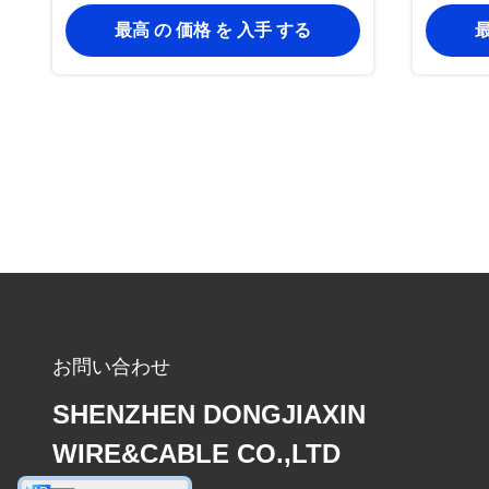
PVCシース付き 銅電線
最高 の 価格 を 入手 する
最
3×95+1×50mm2
お問い合わせ
SHENZHEN DONGJIAXIN
WIRE&CABLE CO.,LTD