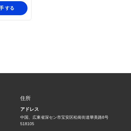
入手 する
住所
アドレス
中国、広東省深セン市宝安区松崗街道華美路8号
518105