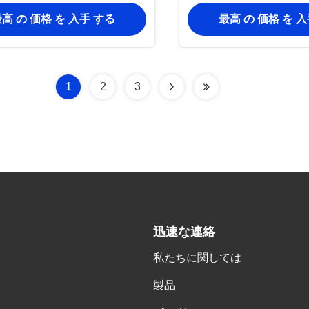
ハロゲンフリー
ミネラル
高 の 価格 を 入手 する
最高 の 価格 を 
1
2
3
迅速な連絡
私たちに関しては
製品