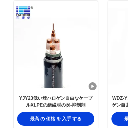
YJY23低い煙ハロゲン自由なケーブ
WDZ-Y
ルXLPEの絶縁材の炎-抑制剤
ゲン自
タ
最高 の 価格 を 入手 する
最