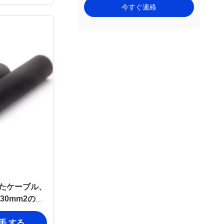
今すぐ連絡
れたケーブル、
-630mm2の低
 ワイヤー
入手 する