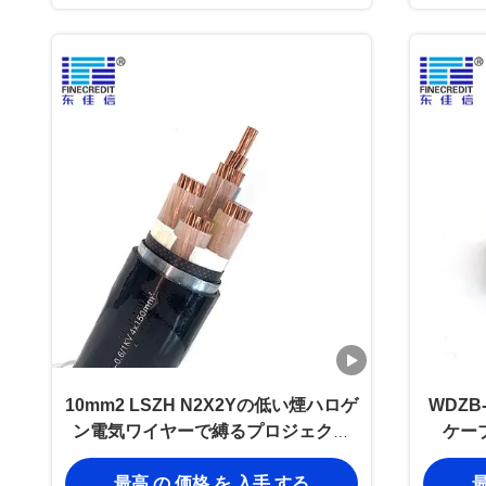
10mm2 LSZH N2X2Yの低い煙ハロゲ
WDZ
ン電気ワイヤーで縛るプロジェクト
ケーブ
のための自由なケーブルのクラス2
最高 の 価格 を 入手 する
最