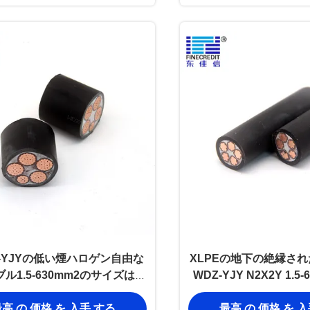
B-YJYの低い煙ハロゲン自由な
XLPEの地下の絶縁さ
ル1.5-630mm2のサイズは
WDZ-YJY N2X2Y 1.5
3×10mm2を絶縁した
い煙ゼロ ハロゲン
高 の 価格 を 入手 する
最高 の 価格 を 