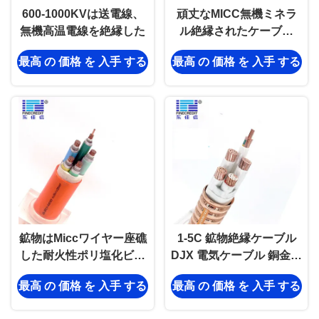
600-1000KVは送電線、
頑丈なMICC無機ミネラ
無機高温電線を絶縁した
ル絶縁されたケーブル
0.6/1kVの電圧5中心
最高 の 価格 を 入手 する
最高 の 価格 を 入手 する
5×16mm2
鉱物はMiccワイヤー座礁
1-5C 鉱物絶縁ケーブル
した耐火性ポリ塩化ビニ
DJX 電気ケーブル 銅金属
ールの銅の暖房を絶縁し
シース 3×10+2×6 CCC認
最高 の 価格 を 入手 する
最高 の 価格 を 入手 する
た
証