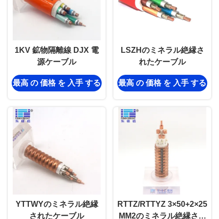
1KV 鉱物隔離線 DJX 電
LSZHのミネラル絶縁さ
源ケーブル
れたケーブル
最高 の 価格 を 入手 する
最高 の 価格 を 入手 する
YTTWYのミネラル絶縁
RTTZ/RTTYZ 3×50+2×25
されたケーブル
MM2のミネラル絶縁され