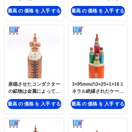
たケーブルのアニールさ
最高 の 価格 を 入手 する
最高 の 価格 を 入手 する
れた銅のコンダクター
座礁させたコンダクター
3×95mmの3×25+1×16ミ
の鉱物は金属によってお
ネラル絶縁されたケーブ
おわれたケーブル
ルの多中心は火の絶縁材
最高 の 価格 を 入手 する
最高 の 価格 を 入手 する
0.6/1KVの電圧
を保護した
3×25+1×16mm2を絶縁し
た