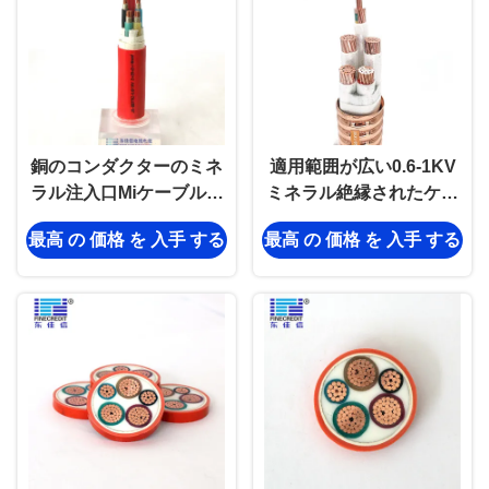
銅のコンダクターのミネ
適用範囲が広い0.6-1KV
ラル注入口Miケーブル、
ミネラル絶縁されたケー
LSZHのジャケットMicc
ブル耐火性RTTZ 3×16
最高 の 価格 を 入手 する
最高 の 価格 を 入手 する
ワイヤー