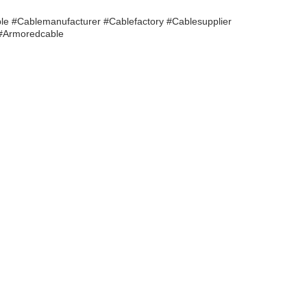
e #Cablemanufacturer #Cablefactory #Cablesupplier
 #Armoredcable