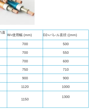
の直
W=使用幅 (mm)
D2=バレル直径 ((mm)
700
500
700
550
700
600
750
710
900
900
1120
1000
1300
1150