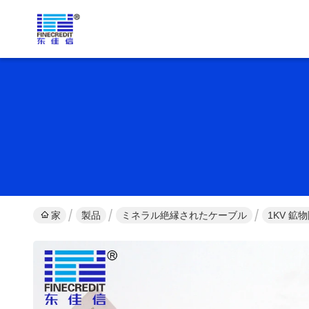
家
製品
ミネラル絶縁されたケーブル
1KV 鉱