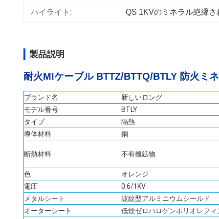
ハイライト:
QS 1KVのミネラル絶縁
製品説明
耐火MIケーブル BTTZ/BTTQ/BTLY 防
ブランド名
新しいロング
モデル番号
BTLY
タイプ
隔熱
導体材料
銅
断熱材料
不有機鉱物
色
オレンジ
電圧
0.6/1KV
メタルシート
波紋型アルミニウムシールド
オーターシート
低煙ゼロハロゲンポリオレフィ