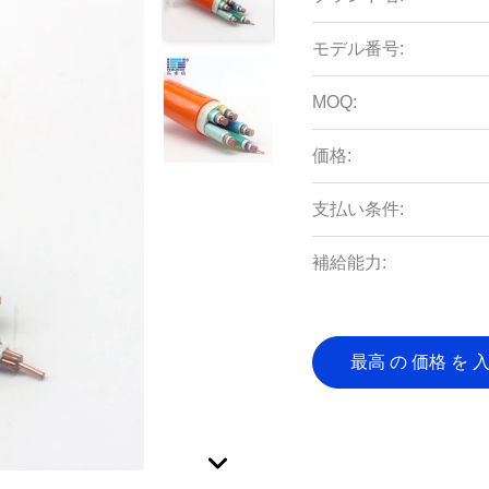
モデル番号:
MOQ:
価格:
支払い条件:
補給能力:
最高 の 価格 を 