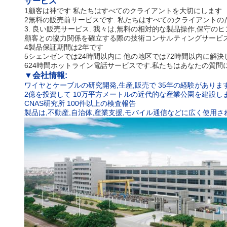
サービス
1顧客は神です 私たちはすべてのクライアントを大切にします
2無料の販売前サービスです. 私たちはすべてのクライアントの
3. 良い販売サービス. 我々は,無料の相対的な製品操作,保守の
顧客との協力関係を確立する際の技術コンサルティングサービ
4製品保証期間は2年です
5シェンゼンでは24時間以内に 他の地区では72時間以内に解決
624時間ホットライン電話サービスです.私たちはあなたの質問
▼
会社情報:
ワイヤとケーブルの研究開発,生産,販売で 35年の経験がありま
2億を投資して 10万平方メートルの近代的な産業公園を建設し
CNAS研究所 100件以上の検査報告
製品は,不動産,自治体,産業支援,モバイル通信などに広く使用さ