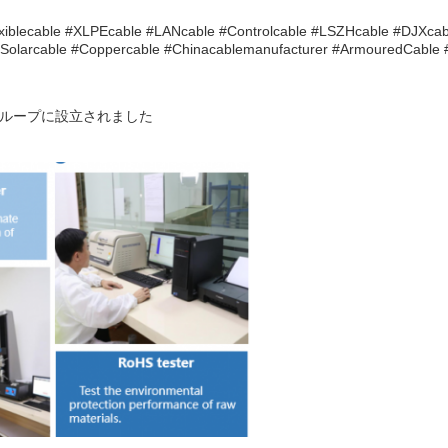
iblecable #XLPEcable #LANcable #Controlcable #LSZHcable #DJXcabl
#Solarcable #Coppercable #Chinacablemanufacturer #ArmouredCable
グループに設立されました