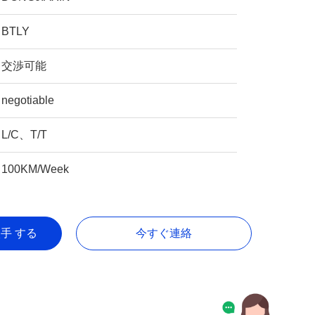
BTLY
交渉可能
negotiable
L/C、T/T
100KM/Week
入手 する
今すぐ連絡