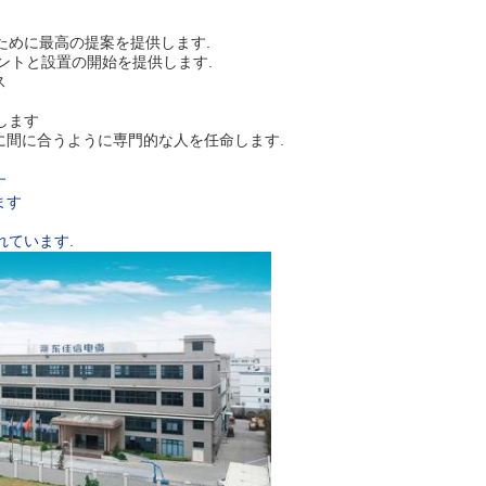
ために最高の提案を提供します.
ヒントと設置の開始を提供します.
ス
します
に間に合うように専門的な人を任命します.
す
ます
れています.