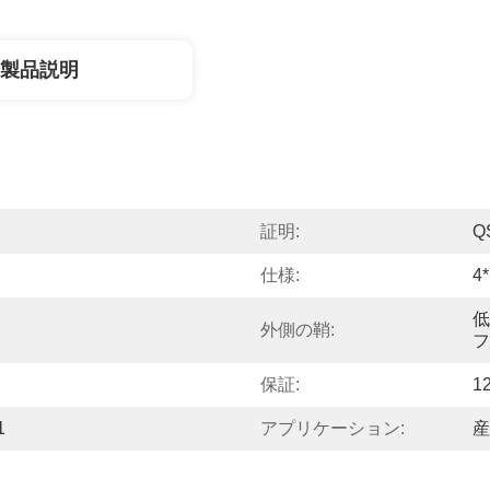
製品説明
証明:
Q
仕様:
4
低
外側の鞘:
フ
保証:
1
1
アプリケーション:
産