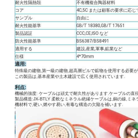
耐火性隔熱殻
不有機複合陶器材料
コア
4C,5C または顧客の要求に応じ
サンプル
自由に
耐火性能基準
GB/T 18380,GB/T 17651
製品認証
CCC,CE,ISO など
防火性能基準
BS6387/BS8491
適用する
建設,産業,軍事,鉱業など
仕様
4*70mm
適用:
特殊級の建物,第一級の建物,超高層ビルで鉱物を使用する必要
この製品は,基本産業や土木建設で広く使用されています.
利点
:
機械的強度: ケーブルは頑丈で耐久性があります.ケーブルの直
製品構造:JX-BTLY 柔軟なミネラル絶縁ケーブルは,銅の線
機材料で,硬い,燃やす易い,有毒な構造の欠陥を補います.