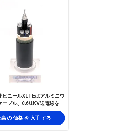
化ビニールXLPEはアルミニウ
ーブル、0.6/1KV送電線を絶
縁した
高 の 価格 を 入手 する