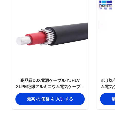
高品質DJX電源ケーブル YJHLV
ポリ塩
XLPE絶縁アルミニウム電気ケーブル
ム電気ケ
1KV電源
最高 の 価格 を 入手 する
最