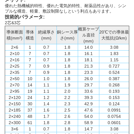
優れた熱機械的特性、優れた電気的特性、耐薬品性があり、シン
プルな構造、軽量、敷設制限なしという利点もあります。
技術的パラメータ:
2芯&3芯
概算ケーブ
導体断面
導体
絶縁厚さ
銅シース厚
20℃での導体最
ル直径
積(mm²)
構造
(mm)
さ(mm)
大抵抗(Ω/km)
(mm)
2×6
1
0.7
1.8
14.0
3.08
2×10
7
0.7
1.8
16.1
1.83
2×16
7
0.7
1.8
18.1
1.15
2×25
7
0.9
1.8
21.3
0.727
2×35
7
0.9
1.8
23.3
0.524
2×50
10
1.0
1.8
26.0
0.387
2×70
14
1.1
1.9
29.7
0.268
2×95
19
1.1
2.0
33.6
0.193
2×120
24
1.2
2.2
39.3
0.153
2×150
30
1.4
2.3
42.9
0.124
2×185
37
1.6
2.5
47.6
0.0991
2×240
48
1.7
2.6
54.0
0.0754
2×300
61
1.8
2.8
58.9
0.0601
3×6
1
0.7
1.8
14.7
3.08