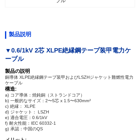
ブル
製品説明
▼0.6/1kV 2芯 XLPE絶縁鋼テープ装甲電力ケ
ーブル
製品の説明
銅導体 XLPE絶縁鋼テープ装甲およびLSZHジャケット難燃性電力
ケーブル
構造:
a) コア導体：焼鈍銅（ストランドコア）
b) 一般的なサイズ：2〜5芯 x 1.5〜630mm²
c) 絶縁： XLPE
d) ジャケット： LSZH
e) 適合電圧：0.6/1kV
f) 耐火性能：IEC 60332-1
g) 承認：中国のQS
メリット: