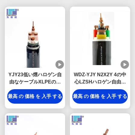
YJY23低い煙ハロゲン自
WDZ-YJY N2X2Y 4の中
由なケーブルXLPEの絶
心LZSHハロゲン自由な
縁材の炎-抑制剤
炎-抑制剤はCUのコンダ
最高 の 価格 を 入手 する
最高 の 価格 を 入手 する
クターをケーブルで通信
する