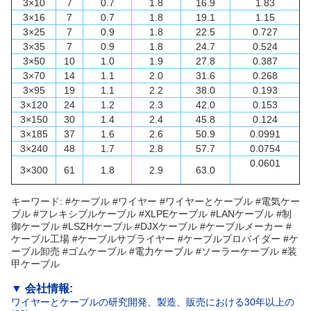
3×10
7
0.7
1.8
16.9
1.83
3×16
7
0.7
1.8
19.1
1.15
3×25
7
0.9
1.8
22.5
0.727
3×35
7
0.9
1.8
24.7
0.524
3×50
10
1.0
1.9
27.8
0.387
3×70
14
1.1
2.0
31.6
0.268
3×95
19
1.1
2.2
38.0
0.193
3×120
24
1.2
2.3
42.0
0.153
3×150
30
1.4
2.4
45.8
0.124
3×185
37
1.6
2.6
50.9
0.0991
3×240
48
1.7
2.8
57.7
0.0754
0.0601
3×300
61
1.8
2.9
63.0
キーワード: #ケーブル #ワイヤー #ワイヤーとケーブル #電気ケー
ブル #フレキシブルケーブル #XLPEケーブル #LANケーブル #制
御ケーブル #LSZHケーブル #DJXケーブル #ケーブルメーカー #
ケーブル工場 #ケーブルサプライヤー #ケーブルプロバイダー #ケ
ーブル卸売 #ゴムケーブル #電力ケーブル #ソーラーケーブル #装
甲ケーブル
▼
会社情報:
ワイヤーとケーブルの研究開発、製造、販売における30年以上の