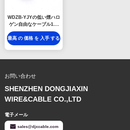
WDZB-YJYの低い煙ハロ
ゲン自由なケーブル1.5-
630mm2のサイズは
最高 の 価格 を 入手 する
3×10mm2を絶縁した
お問い合わせ
SHENZHEN DONGJIAXIN
WIRE&CABLE CO.,LTD
電子メール
sales@djxcable.com