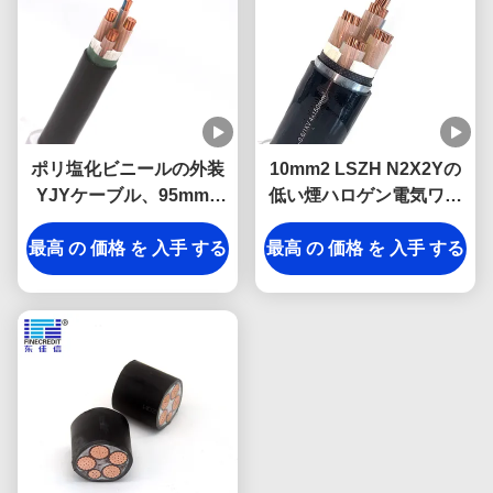
ポリ塩化ビニールの外装
10mm2 LSZH N2X2Yの
YJYケーブル、95mm2
低い煙ハロゲン電気ワイ
35mm2 50mm2の単心の
ヤーで縛るプロジェクト
低い煙ゼロ ハロゲン ケー
最高 の 価格 を 入手 する
最高 の 価格 を 入手 する
のための自由なケーブル
ブル
のクラス2