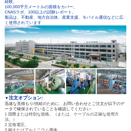
経験。
100,000平方メートルの面積をカバー。
CNASラボ、100以上の試験レポート。
製品は、不動産、地方自治体、産業支援、モバイル通信などに広
く使用されています
注文オプション:
▼
迅速な見積もり/供給のために、お問い合わせとご注文が以下のデ
ータで確保されていることを確認してください:
1 国際または特別な規格。（または、ケーブルの正確な使用方
法。）
2 定格電圧。
3 銅またはアルミニウム導体。