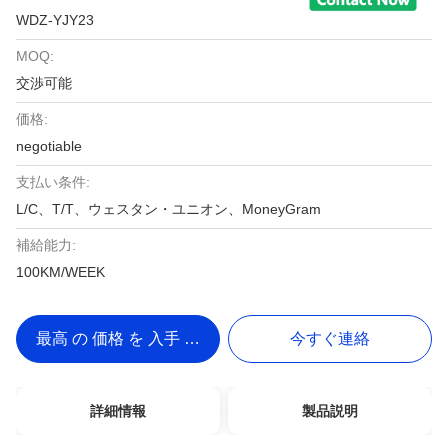
WDZ-YJY23
MOQ:
交渉可能
価格:
negotiable
支払い条件:
L/C、T/T、ウェスタン・ユニオン、MoneyGram
補給能力:
100KM/WEEK
最高 の 価格 を 入手 する
今すぐ連絡
詳細情報
製品説明