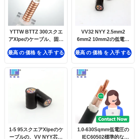
YTTW BTTZ 300スクエ
VV32 NYY 2.5mm2
アXlpeのケーブル、固体
6mm2 10mm2の低電圧
銅の火証拠ケーブル
の送電線ポリ塩化ビニー
最高 の 価格 を 入手 する
最高 の 価格 を 入手 する
3×185+2×95
ルの絶縁材SWA
1-5 95スクエアXlpeのケ
1.0-630Sqmm低電圧の
ーブルの、VV NYY芯を
IEC60502標準的な