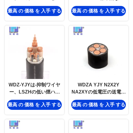
取る非装甲ポリ塩化ビニ
YJV/N2XYを送電線
最高 の 価格 を 入手 する
最高 の 価格 を 入手 する
ールが銅線を絶縁した
WDZ-YJYは-抑制ワイヤ
WDZA YJY N2X2Y
ー、LSZHの低い煙ハロ
NA2XYの低電圧の送電線
ゲン自由なケーブルを炎
の単心の地下の使用
最高 の 価格 を 入手 する
最高 の 価格 を 入手 する
にあてる