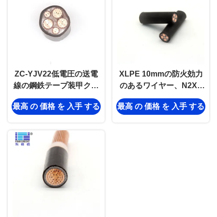
ZC-YJV22低電圧の送電
XLPE 10mmの防火効力
線の鋼鉄テープ装甲クラ
のあるワイヤー、N2XY
ス2のコンダクター
IEC 60332ハロゲン自由
最高 の 価格 を 入手 する
最高 の 価格 を 入手 する
な炎-抑制ケーブル