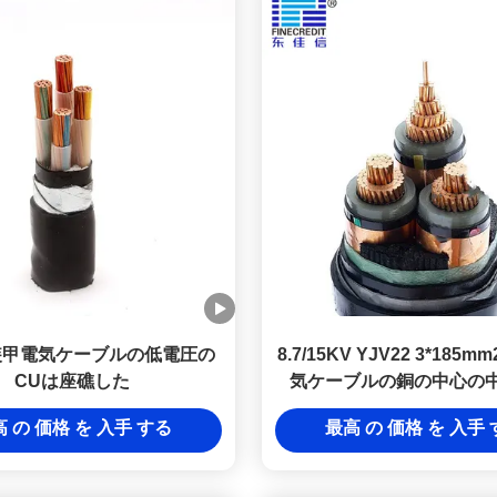
2装甲電気ケーブルの低電圧の
8.7/15KV YJV22 3*185
CUは座礁した
気ケーブルの銅の中心の中
 の 価格 を 入手 する
最高 の 価格 を 入手