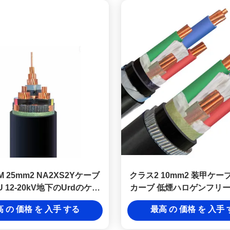
RM 25mm2 NA2XS2Yケーブ
クラス2 10mm2 装甲ケーブ
U 12-20kV地下のUrdのケー
カーブ 低煙ハロゲンフリ
ブル
N2X2Y DJXケーブル 電
 の 価格 を 入手 する
最高 の 価格 を 入手
ェクト