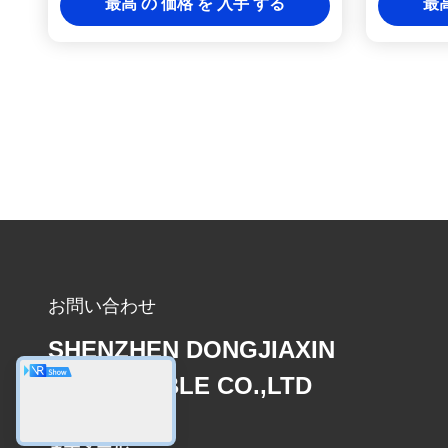
最高 の 価格 を 入手 する
最高
ル (鋼またはアルミニウム装甲保護付
き)
お問い合わせ
SHENZHEN DONGJIAXIN
WIRE&CABLE CO.,LTD
電子メール