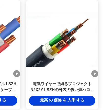
ル LSZH
電気ワイヤーで縛るプロジェクト
ーケーブル
N2X2Y LSZHの外装の低い煙ハロゲ
気配線プロジ
ン自由なケーブルのクラス2
 する
最高 の 価格 を 入手 する