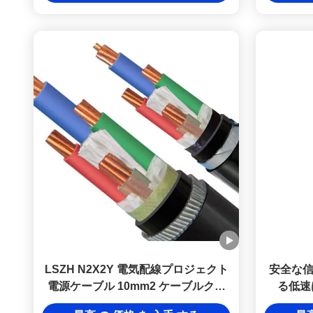
LSZH N2X2Y 電気配線プロジェクト
安全な
電源ケーブル 10mm2 ケーブルクラ
る低速
ス 2 低煙ハロゲンフリー DJX ケーブ
LSZH 