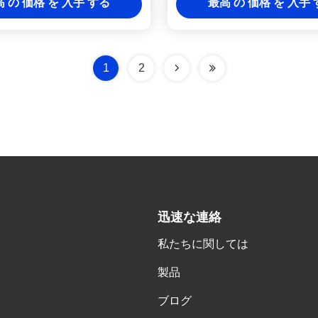
 の 価格 を 入手 する
最高 の 価格 を 入手
らす
1
2
迅速な連絡
私たちに関しては
製品
ブログ