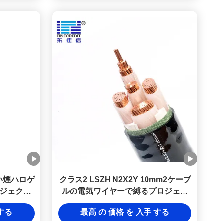
低い煙ハロゲ
クラス2 LSZH N2X2Y 10mm2ケーブ
ジェクト
ルの電気ワイヤーで縛るプロジェク
クラス2
トのために自由な低い煙ハロゲン
 する
最高 の 価格 を 入手 する