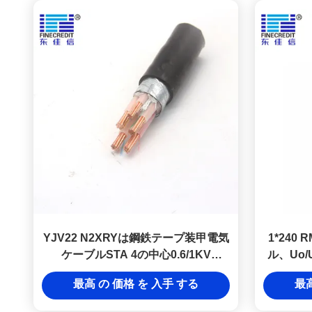
YJV22 N2XRYは鋼鉄テープ装甲電気
1*240 
ケーブルSTA 4の中心0.6/1KV
ル、Uo/
4*50mm2に電流を通した
最高 の 価格 を 入手 する
最高