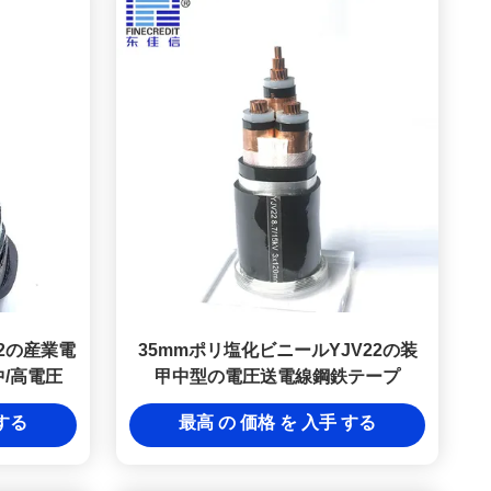
mm2の産業電
35mmポリ塩化ビニールYJV22の装
/高電圧
甲中型の電圧送電線鋼鉄テープ
 する
最高 の 価格 を 入手 する