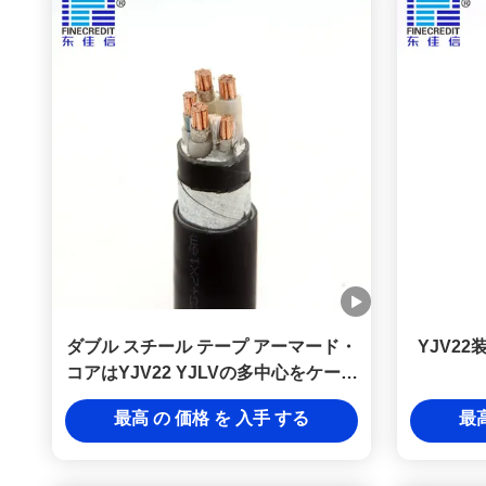
ダブル スチール テープ アーマード・
YJV2
コアはYJV22 YJLVの多中心をケーブ
ルで通信する
最高 の 価格 を 入手 する
最高