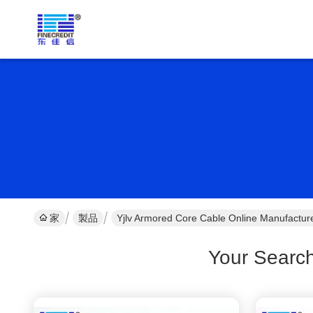
家
製品
Yjlv Armored Core Cable Online Manufactur
Your Searc