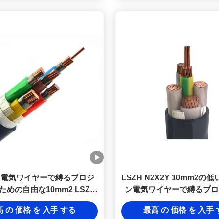
ン電気ワイヤーで縛るプロジ
LSZH N2X2Y 10mm2の
めの自由な10mm2 LSZH
ン電気ワイヤーで縛るプロ
2Y低い煙ケーブルのクラス2
のための自由なケーブルの
 の 価格 を 入手 する
最高 の 価格 を 入手