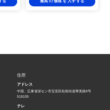
 する
最高 の 価格 を 入手 する
住所
アドレス
中国、広東省深セン市宝安区松崗街道華美路8号
518105
テレ