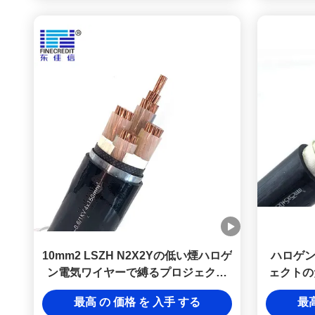
10mm2 LSZH N2X2Yの低い煙ハロゲ
ハロゲ
ン電気ワイヤーで縛るプロジェクト
ェクトのた
のための自由なケーブルのクラス2
N2X
最高 の 価格 を 入手 する
最高