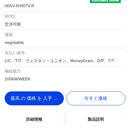
H05V-R/H07V-R
MOQ:
交渉可能
価格:
negotiable
支払い条件:
L/C、T/T、ウェスタン・ユニオン、MoneyGram、D/P、T/T
補給能力:
100KM/WEEK
最高 の 価格 を 入手 する
今すぐ連絡
詳細情報
製品説明