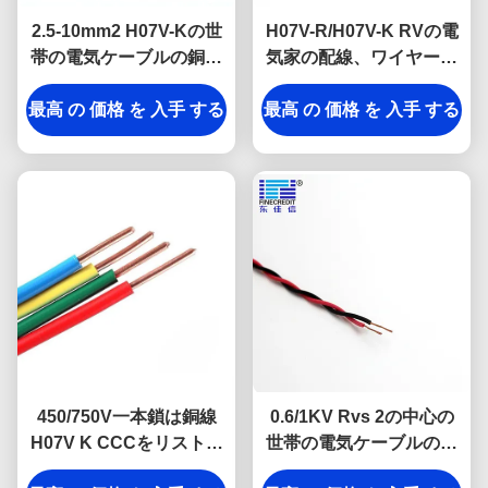
2.5-10mm2 H07V-Kの世
H07V-R/H07V-K RVの電
帯の電気ケーブルの銅の
気家の配線、ワイヤーの
コンダクター ポリ塩化ビ
上の185mm2適用範囲が
最高 の 価格 を 入手 する
ニールの絶縁材
最高 の 価格 を 入手 する
広いホックへの1.5
450/750V一本鎖は銅線
0.6/1KV Rvs 2の中心の
H07V K CCCをリストし
世帯の電気ケーブルのツ
た絶縁した
イスト ペア