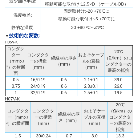
最少曲げ半径:
移動可能な取付け:12.5×D （ケーブルOD）
固定取付け:-20 +70℃に
温度較差:
移動可能な取付け:-5 +70℃に
静的な温度:
-30 +80 ºCへのºC
技術的な変数:
▼
H05V-K
コンダク
20℃
ター
コンダクタ
およそケーブ
絶縁材の厚さ
（Ω/km）のコ
（mmの
ーの構造
ルの直径
（mm）
ンダクターの
²）の横断
（mm）
（mm）
最高の抵抗
面
0.5
16/0.19
0.6
2.1±0.1
39.0
0.75
24/0.19
0.6
2.3±0.1
26.0
1
32/0.19
0.6
2.5±0.1
19.5
H07V-K
20℃
コンダクタ
コンダクタ
およそケー
（Ω/km）の
絶縁材の厚
ー（mmの
ーの構造
ブルの直径
コンダクタ
さ（mm）
²）の横断面
（mm）
（mm）
ーの最高の
抵抗
1.5
30/0.24
0.7
3.0
13.3