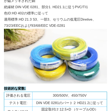
か錫メッキされた銅
絶縁材:DIN VDE 0281、部分1. HD21.1に従うPVC/TI1
色ID:HD 402の標準に従って
適用標準:HD 21.3 S3、一部3、セリウムの低電圧Diretive、
73/23/EECおよび93/68/EEC VDE-0281
技術的な変数:
評価される電圧
300/500V、450/750V
テスト電圧:
DIN VDE 0281のパート２ HD21.2に従って
固定取付け:12.5×D （ケーブルOD）