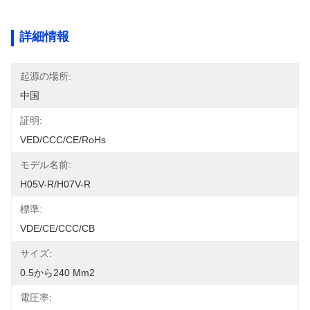
詳細情報
起源の場所:
中国
証明:
VED/CCC/CE/RoHs
モデル名前:
H05V-R/H07V-R
標準:
VDE/CE/CCC/CB
サイズ:
0.5から240 Mm2
電圧率: