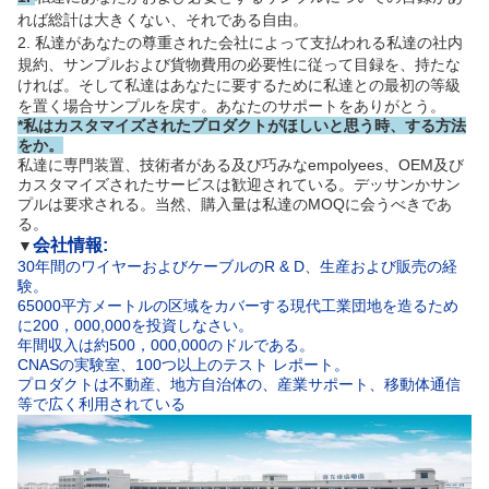
れば総計は大きくない、それである自由。
2.
私達があなたの尊重された会社によって支払われる私達の社内
規約、サンプルおよび貨物費用の必要性に従って目録を、持たな
ければ。そして私達はあなたに要するために私達との最初の等級
を置く場合サンプルを戻す。あなたのサポートをありがとう。
*私はカスタマイズされたプロダクトがほしいと思う時、する方法
をか。
私達に専門装置、技術者がある及び巧みなempolyees、OEM及び
カスタマイズされたサービスは歓迎されている。デッサンかサン
プルは要求される。当然、購入量は私達のMOQに会うべきであ
る。
会社情報:
▼
30年間のワイヤーおよびケーブルのR & D、生産および販売の経
験。
65000平方メートルの区域をカバーする現代工業団地を造るため
に200，000,000を投資しなさい。
年間収入は約500，000,000のドルである。
CNASの実験室、100つ以上のテスト レポート。
プロダクトは不動産、地方自治体の、産業サポート、移動体通信
等で広く利用されている