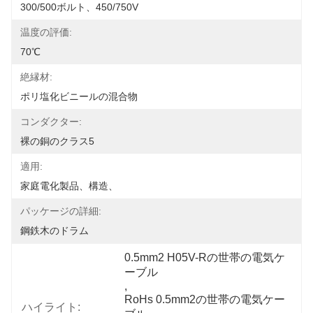
300/500ボルト、450/750V
温度の評価:
70℃
絶縁材:
ポリ塩化ビニールの混合物
コンダクター:
裸の銅のクラス5
適用:
家庭電化製品、構造、
パッケージの詳細:
鋼鉄木のドラム
0.5mm2 H05V-Rの世帯の電気ケ
ーブル
, 
RoHs 0.5mm2の世帯の電気ケー
ハイライト: