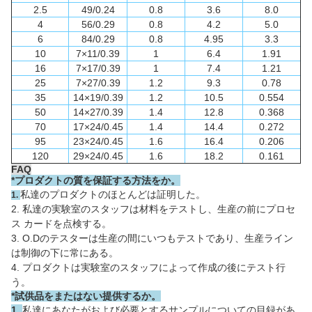
2.5
49/0.24
0.8
3.6
8.0
4
56/0.29
0.8
4.2
5.0
6
84/0.29
0.8
4.95
3.3
10
7×11/0.39
1
6.4
1.91
16
7×17/0.39
1
7.4
1.21
25
7×27/0.39
1.2
9.3
0.78
35
14×19/0.39
1.2
10.5
0.554
50
14×27/0.39
1.4
12.8
0.368
70
17×24/0.45
1.4
14.4
0.272
95
23×24/0.45
1.6
16.4
0.206
120
29×24/0.45
1.6
18.2
0.161
FAQ
*
プロダクトの質を保証する方法をか。
私達のプロダクトのほとんどは証明した。
1.
2. 私達の実験室のスタッフは材料をテストし、生産の前にプロセ
ス カードを点検する。
3. O.Dのテスターは生産の間にいつもテストであり、生産ライン
は制御の下に常にある。
4. プロダクトは実験室のスタッフによって作成の後にテスト行
う。
*試供品をまたはない提供するか。
1.
私達にあなたがおよび必要とするサンプルについての目録があ