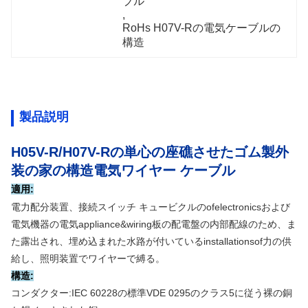
ブル
, 
RoHs H07V-Rの電気ケーブルの
構造
製品説明
H05V-R/H07V-Rの単心の座礁させたゴム製外
装の家の構造電気ワイヤー ケーブル
適用:
電力配分装置、接続スイッチ キュービクルのofelectronicsおよび
電気機器の電気appliance&wiring板の配電盤の内部配線のため、ま
た露出され、埋め込まれた水路が付いているinstallationsof力の供
給し、照明装置でワイヤーで縛る。
構造:
コンダクター:IEC 60228の標準VDE 0295のクラス5に従う裸の銅