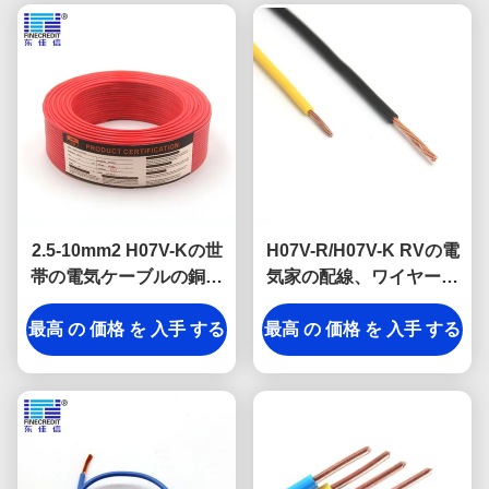
2.5-10mm2 H07V-Kの世
H07V-R/H07V-K RVの電
帯の電気ケーブルの銅の
気家の配線、ワイヤーの
コンダクター ポリ塩化ビ
上の185mm2適用範囲が
最高 の 価格 を 入手 する
ニールの絶縁材
最高 の 価格 を 入手 する
広いホックへの1.5