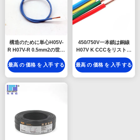
構造のために単心H05V-
450/750V一本鎖は銅線
R H07V-R 0.5mm2の世帯
H07V K CCCをリストし
の電気ケーブル
た絶縁した
最高 の 価格 を 入手 する
最高 の 価格 を 入手 する