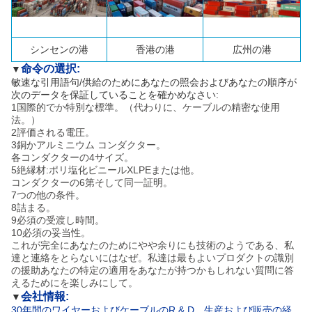
シンセン
の港
香港の港
広州の港
命令の選択:
▼
敏速な引用語句/供給のためにあなたの照会およびあなたの順序が
次のデータを保証していることを確かめなさい:
1国際的でか特別な標準。（代わりに、ケーブルの精密な使用
法。）
2評価される電圧。
3銅かアルミニウム コンダクター。
各コンダクターの4サイズ。
5絶縁材:ポリ塩化ビニールXLPEまたは他。
コンダクターの6第そして同一証明。
7つの他の条件。
8詰まる。
9必須の受渡し時間。
10必須の妥当性。
これが完全にあなたのためにやや余りにも技術のようである、私
達と連絡をとらないにはなぜ。私達は最もよいプロダクトの識別
の援助あなたの特定の適用をあなたが持つかもしれない質問に答
えるためにを楽しみにして。
会社情報:
▼
30年間のワイヤーおよびケーブルのR & D、生産および販売の経