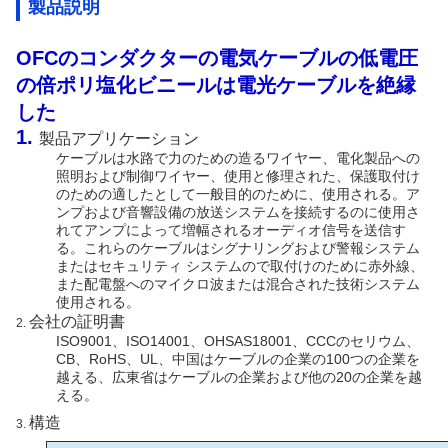
製品説明
OFCのコンダクターの電気ケーブルの低電圧
の倍ポリ塩化ビニールは電光ケーブルを絶縁
した
1.
製品アプリケーション
ケーブルは水路で力のための造るワイヤー、電化製品への
照明および制御ワイヤー、使用と修理された、保護取付け
のための適したとして一般目的のために、使用される。
ア
ンプおよび音響設備の放送システムを接続するのに使用さ
れてアンプによって増幅されるオーディオ信号を送信す
る。
これらのケーブルはシグナリングおよび警報システム
またはセキュリティ システムので取付けのために赤外線、
また配電盤へのマイクロ波または混合された技術システム
使用される。
会社の証明書
2.
ISO9001、ISO14001、OHSAS18001、CCCのセリウム、
CB、RoHS、UL、中国はケーブルの企業の100つの企業を
越える、広東省はケーブルの企業および他の20の企業を越
える。
構造
3.