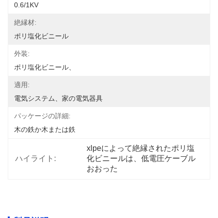
0.6/1KV
絶縁材:
ポリ塩化ビニール
外装:
ポリ塩化ビニール、
適用:
電気システム、家の電気器具
パッケージの詳細:
木の鉄か木または鉄
xlpeによって絶縁されたポリ塩
ハイライト:
化ビニールは、低電圧ケーブル
おおった