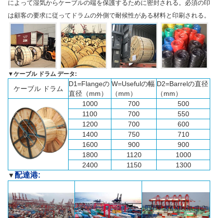
によって湿気からケーブルの端を保護するために密封される。必須の印
は顧客の要求に従ってドラムの外側で耐候性がある材料と印刷される。
▼
ケーブル ドラム データ:
D1=Flangeの
W=Usefulの幅
D2=Barrelの直径
ケーブル ドラム
直径（mm）
（mm）
（mm）
1000
700
500
1100
700
550
1200
700
600
1400
750
710
1600
900
900
1800
1120
1000
2400
1150
1300
配達港:
▼