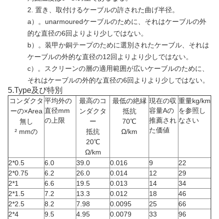
2. 置き、取付けるケーブルの許された曲げ半径。
a）。unarmouredケーブルのために、それはケーブルの外
的な直径の6回よりより少しではない。
b）。装甲か銅テープのために選別されたケーブル、それは
ケーブルの外的な直径の12回よりより少しではない。
c）。スクリーンの層の適用範囲が広いケーブルのために、
それはケーブルの外的な直径の6回よりより少しではない。
5.Type及び特別
コンダクタ
平均外の
最高のコ
最低の絶縁
現在の収
重量kg/km
直径mm
容量Aの
を参照し
ーの×Area
ンダクタ
抵抗
の上限
推薦され
なさい
無し
ー
70℃
た価値
² mmの
抵抗
Ω/km
20
℃
Ω/km
2*0.5
6.0
39.0
0.016
9
22
2*0.75
6.2
26.0
0.014
12
29
2*1
6.6
19.5
0.013
14
34
2*1.5
7.2
13.3
0.012
18
46
2*2.5
8.2
7.98
0.0095
25
66
2*4
9.5
4.95
0.0079
33
96