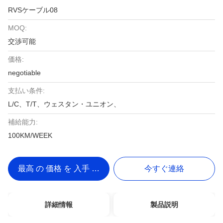
RVSケーブル08
MOQ:
交渉可能
価格:
negotiable
支払い条件:
L/C、T/T、ウェスタン・ユニオン、
補給能力:
100KM/WEEK
最高 の 価格 を 入手 する
今すぐ連絡
詳細情報
製品説明