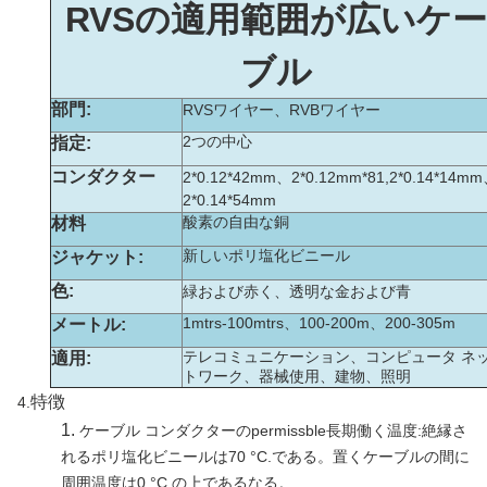
RVSの適用範囲が広いケー
ブル
部門:
RVSワイヤー、RVBワイヤー
2つの中心
指定:
コンダクター
2*0.12*42mm、2*0.12mm*81,2*0.14*14m
2*0.14*54mm
酸素の自由な銅
材料
新しいポリ塩化ビニール
ジャケット:
色:
緑および赤く、透明な金および青
1mtrs-100mtrs、100-200m、200-305m
メートル:
テレコミュニケーション、コンピュータ ネ
適用:
トワーク、器械使用、建物、照明
特徴
4.
1.
ケーブル コンダクターのpermissble長期働く温度:絶縁さ
れるポリ塩化ビニールは70 °C.である。置くケーブルの間に
周囲温度は0 °C.の上であるなる。