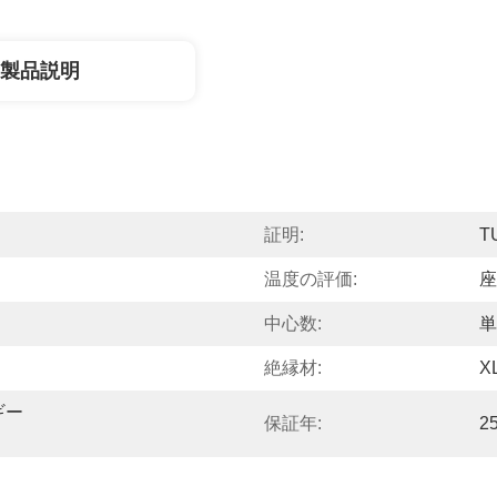
製品説明
証明:
T
温度の評価:
座
中心数:
単
絶縁材:
X
ギー
保証年:
2