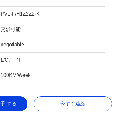
PV1-F/H1Z2Z2-K
交渉可能
negotiable
L/C、T/T
100KM/Week
入手 する
今すぐ連絡