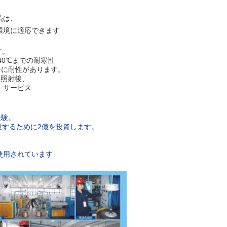
続は、
環境に適応できます
す。
40℃までの耐寒性
ーに耐性があります。
、照射後、
。サービス
経験。
設するために2億を投資します。
使用されています