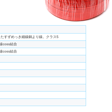
 に準拠したすずめっき細線銅より線。クラス5
coss結合
coss結合