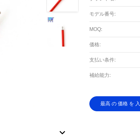
モデル番号:
MOQ:
価格:
支払い条件:
補給能力:
最高 の 価格 を 