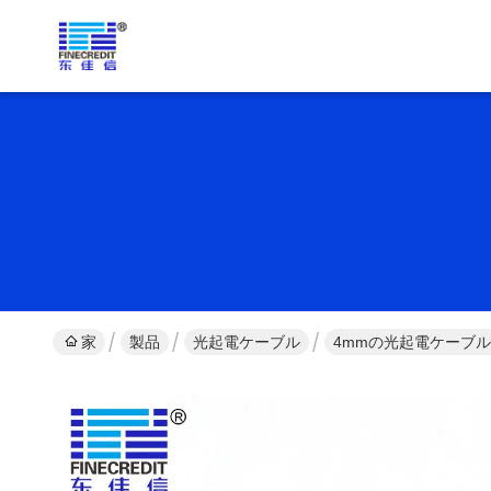
家
製品
光起電ケーブル
4mmの光起電ケーブル