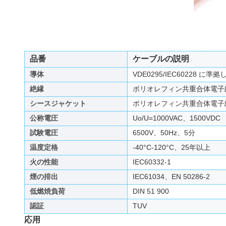
品番
ケーブルの説明
導体
VDE0295/IEC60228
絶縁
ポリオレフィン共重合体電子線
シースジャケット
ポリオレフィン共重合体電子線
公称電圧
Uo/U=1000VAC、1500VDC
試験電圧
6500V、50Hz、5分
温度定格
-40°C-120°C、25年以上
火の性能
IEC60332-1
煙の排出
IEC61034、EN 50286-2
低燃焼負荷
DIN 51 900
認証
TUV
応用