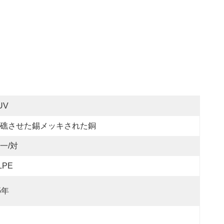
UV
礁させた錫メッキされた銅
一/対
LPE
5年