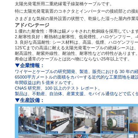
太陽光発電所用二重絶縁電子線架橋ケーブルです。
特に太陽光発電装置のコネクタとインバーターの接続部との接
さまざまな気候の屋外設置の状態で、乾燥した湿った屋内作業
アドバンテージ
1.優れた耐食性：導体は錫メッキされた軟銅線を採用していま
2.耐寒性良好：断熱材は耐寒性、低発煙性、ハロゲンフリー、-
3. 良好な高温耐性: シース材料は、高温、低煙、ハロゲンフリ
125℃までの高温に耐える太陽光発電ケーブルの絶縁シースは
耐高温性、耐紫外線性、耐油性、耐寒性などの特性があります
寿命は通常のケーブルとは比べ物にならない25年以上です。
▼
企業情報：
ワイヤーとケーブルの研究開発、製造、販売における 30 年の
65000平方メートルの面積をカバーする近代的な工業団地を建
年間収益は約 5 億米ドルです。
CNAS 研究所、100 以上のテスト レポート。
製品は、不動産、自治体、産業支援、モバイル通信などで広く
▼
生産設備：