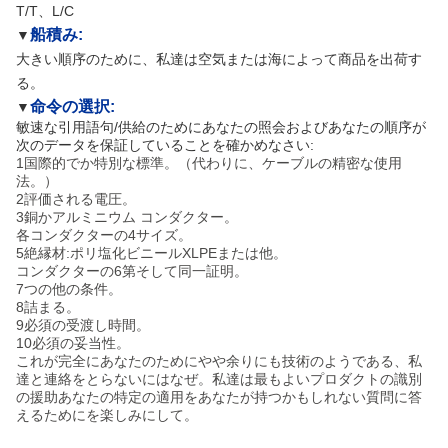
T/T、L/C
船積み:
▼
大きい順序のために、私達は空気または海によって商品を出荷す
る。
命令の選択:
▼
敏速な引用語句/供給のためにあなたの照会およびあなたの順序が
次のデータを保証していることを確かめなさい:
1国際的でか特別な標準。（代わりに、ケーブルの精密な使用
法。）
2評価される電圧。
3銅かアルミニウム コンダクター。
各コンダクターの4サイズ。
5絶縁材:ポリ塩化ビニールXLPEまたは他。
コンダクターの6第そして同一証明。
7つの他の条件。
8詰まる。
9必須の受渡し時間。
10必須の妥当性。
これが完全にあなたのためにやや余りにも技術のようである、私
達と連絡をとらないにはなぜ。私達は最もよいプロダクトの識別
の援助あなたの特定の適用をあなたが持つかもしれない質問に答
えるためにを楽しみにして。