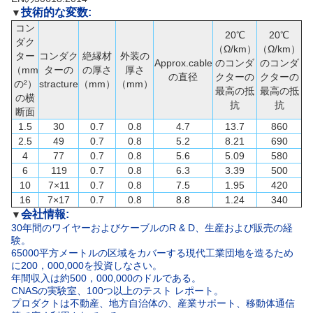
技術的な変数:
▼
コン
20℃
20℃
ダク
（Ω/km）
（Ω/km）
ター
コンダク
絶縁材
外装の
Approx.cable
のコンダ
のコンダ
（mm
ターの
の厚さ
厚さ
の直径
クターの
クターの
の²）
stracture
（mm）
（mm）
最高の抵
最高の抵
の横
抗
抗
断面
1.5
30
0.7
0.8
4.7
13.7
860
2.5
49
0.7
0.8
5.2
8.21
690
4
77
0.7
0.8
5.6
5.09
580
6
119
0.7
0.8
6.3
3.39
500
10
7×11
0.7
0.8
7.5
1.95
420
16
7×17
0.7
0.8
8.8
1.24
340
会社情報:
▼
30年間のワイヤーおよびケーブルのR & D、生産および販売の経
験。
65000平方メートルの区域をカバーする現代工業団地を造るため
に200，000,000を投資しなさい。
年間収入は約500，000,000のドルである。
CNASの実験室、100つ以上のテスト レポート。
プロダクトは不動産、地方自治体の、産業サポート、移動体通信