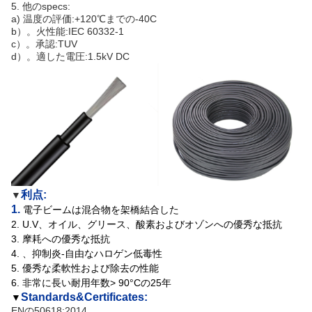
5.
他のspecs:
a) 温度の評価:+120℃までの-40C
b）。火性能:IEC 60332-1
c）。承認:TUV
d）。適した電圧:1.5kV DC
利点:
▼
1.
電子ビームは混合物を架橋結合した
2.
U.V、オイル、グリース、酸素およびオゾンへの優秀な抵抗
3.
摩耗への優秀な抵抗
4.
、抑制炎-自由なハロゲン低毒性
5. 優秀な柔軟性および除去の性能
6. 非常に長い耐用年数> 90°Cの25年
Standards&Certificates:
▼
ENの50618:2014