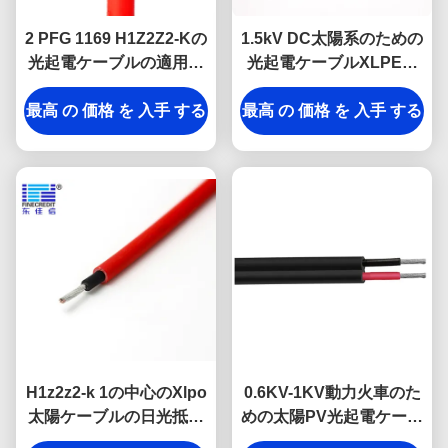
2 PFG 1169 H1Z2Z2-Kの
1.5kV DC太陽系のための
光起電ケーブルの適用範
光起電ケーブルXLPEの
囲が広い錫メッキされた
絶縁材
最高 の 価格 を 入手 する
銅のコンダクターEN
最高 の 価格 を 入手 する
50618
H1z2z2-k 1の中心のXlpo
0.6KV-1KV動力火車のた
太陽ケーブルの日光抵抗
めの太陽PV光起電ケーブ
力があるポリ塩化ビニー
ルの双生児の中心