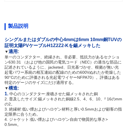
製品説明
シングルまたはダブルの中心4mmは6mm 10mm銅TUVの
証明太陽PVケーブルH1Z2Z2-Kを錫メッキした
適用:
▼
単一のコンダクター、絶縁され、非必要、抵抗力があるセクショ
ン630.31 （および他の国民の電気コード（NEC）の適当な部品に
記述されているように、jacketed、日光基づかせ、根拠が無い光
起電パワー系統の相互連結の配線のための600Vぬれたか乾燥した
90°Cのために評価される光起電ワイヤーNFPA70）。評価はある
特定のゲージのサイズにだけ適用する。
構造:
▼
1.
中心のコンダクター:座礁させた錫メッキされた銅
2. 普及したサイズ:
錫メッキされた銅線2.5、4、6、10、² 16のmm
の2。
3.
絶縁材:
低い煙およびハロゲン材料と厚い0.5mmおよび顧客の指
定限界に合うため。
4.
ジャケット:
低い煙およびハロゲン自由で物質的な厚さ>
0.5mm。