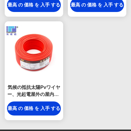
最高 の 価格 を 入手 する
ルの外装TUVの証明の光
最高 の 価格 を 入手 する
起電ケーブル
気候の抵抗太陽Pvワイヤ
ー、光起電屋外の屋内2.5
mm2 PV1-F太陽ケーブル
最高 の 価格 を 入手 する