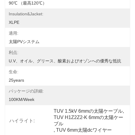
90℃ （最高120℃）
Insulation&Jacket:
XLPE
適用:
太陽PVシステム
利点:
U.V、オイル、グリース、酸素およびオゾンへの優秀な抵抗
生命:
25years
パッケージの詳細:
100KM/Week
TUV 1.5kV 6mmの太陽ケーブル
, 
TUV H1Z2Z2-K 6mmの太陽ケー
ハイライト:
ブル
, 
TUV 6mm太陽dcワイヤー