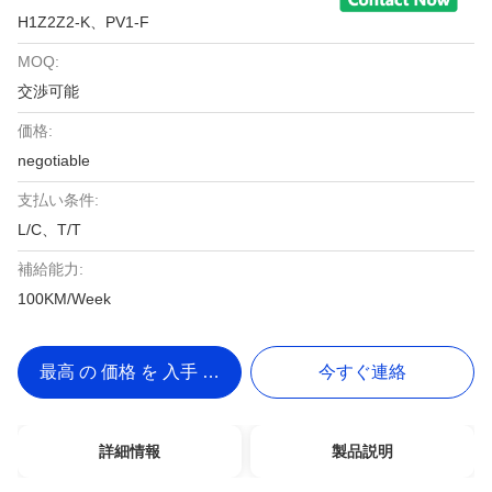
H1Z2Z2-K、PV1-F
MOQ:
交渉可能
価格:
negotiable
支払い条件:
L/C、T/T
補給能力:
100KM/Week
最高 の 価格 を 入手 する
今すぐ連絡
詳細情報
製品説明