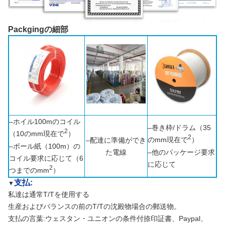
Packgingの細部
–ホイル100mのコイル
–巻き枠/ドラム（35
2
（10のmm現在で
）
2
のmm現在で
）
–配達に準備ができ
–ボール紙（100m）の
た電線
–他のパッケージ要求
コイル要求に応じて（6
に応じて
2
つまでのmm
）
支払:
▼
私達は通常T/Tを使用する
生産およびバランスの前のT/Tの沈殿物場合の郵送物。
支払の言葉:ウェスタン・ユニオンの条件付捺印証書、Paypal、