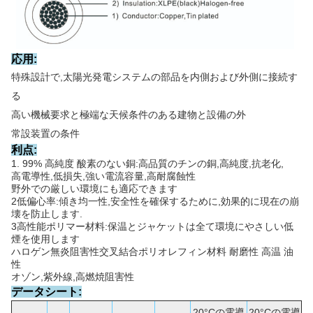
応用:
特殊設計で,太陽光発電システムの部品を内側および外側に接続す
る
高い機械要求と極端な天候条件のある建物と設備の外
常設装置の条件
利点:
1. 99% 高純度 酸素のない銅:高品質のチンの銅,高純度,抗老化,
高電導性,低損失,強い電流容量,高耐腐蝕性
野外での厳しい環境にも適応できます
2低偏心率:傾き均一性,安全性を確保するために,効果的に現在の崩
壊を防止します.
3高性能ポリマー材料:保温とジャケットは全て環境にやさしい低
煙を使用します
ハロゲン無炎阻害性交叉結合ポリオレフィン材料 耐磨性 高温 油
性
オゾン,紫外線,高燃焼阻害性
データシート:
20°Cの電導
20°Cの電導