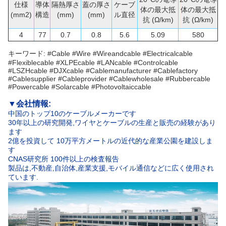
仕様
導体
隔熱厚さ
蓋の厚さ
ケーブ
体の最大抵
体の最大抵
(mm2)
構造
(mm)
(mm)
ル直径
抗 (Ω/km)
抗 (Ω/km)
4
77
0.7
0.8
5.6
5.09
580
キーワード: #Cable #Wire #Wireandcable #Electricalcable
#Flexiblecable #XLPEcable #LANcable #Controlcable
#LSZHcable #DJXcable #Cablemanufacturer #Cablefactory
#Cablesupplier #Cableprovider #Cablewholesale #Rubbercable
#Powercable #Solarcable #Photovoltaiccable
▼
会社情報:
中国のトップ10のケーブルメーカーです
30年以上の研究開発,ワイヤとケーブルの生産と販売の経験があり
ます
2億を投資して 10万平方メートルの近代的な産業公園を建設しま
す
CNAS研究所 100件以上の検査報告
製品は,不動産,自治体,産業支援,モバイル通信などに広く使用され
ています.