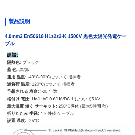
製品説明
4.0mm2 En50618 H1z2z2-K 1500V 黒色太陽光発電ケー
ブル
建設:
隔熱色:
ブラック
蓋
色:
黒/赤
運用
温度:
-40°C
-
90°C
について
指揮者
過負荷
温度:
120°C
について
指揮者
予想される
寿命:
>25
年数
格付け
電圧:
Uo/U AC 0.6/1
kV
DC 1 について5
kV
最大温度
短く
サーキット:
250°C
導体 (最大5時間
秒)
折りたたみ
半径:
4 × 外径
ケーブル
設置
温度:
-25°C