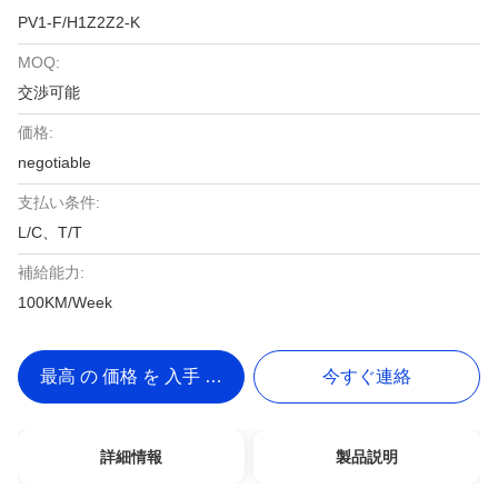
PV1-F/H1Z2Z2-K
MOQ:
交渉可能
価格:
negotiable
支払い条件:
L/C、T/T
補給能力:
100KM/Week
最高 の 価格 を 入手 する
今すぐ連絡
詳細情報
製品説明