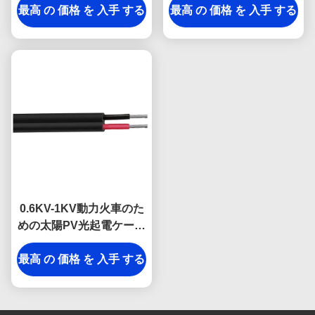
最高 の 価格 を 入手 する
最高 の 価格 を 入手 する
ルの外装TUVの証明の光
起電ケーブル
0.6KV-1KV動力火車のた
めの太陽PV光起電ケーブ
ルの双生児の中心
最高 の 価格 を 入手 する