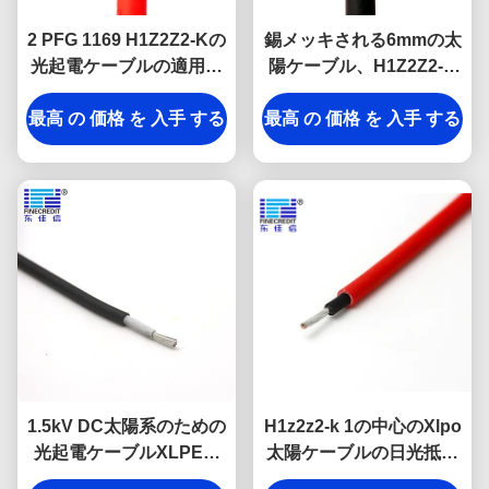
2 PFG 1169 H1Z2Z2-Kの
錫メッキされる6mmの太
光起電ケーブルの適用範
陽ケーブル、H1Z2Z2-K
囲が広い錫メッキされた
1.5kV太陽Dcワイヤーを
最高 の 価格 を 入手 する
銅のコンダクターEN
最高 の 価格 を 入手 する
銅張りにしなさい
50618
1.5kV DC太陽系のための
H1z2z2-k 1の中心のXlpo
光起電ケーブルXLPEの
太陽ケーブルの日光抵抗
絶縁材
力があるポリ塩化ビニー