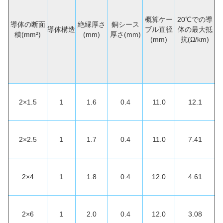
概算ケー
20℃での導
導体の断面
絶縁厚さ
銅シース
導体構造
ブル直径
体の最大抵
積(mm²)
(mm)
厚さ(mm)
(mm)
抗(Ω/km)
2×1.5
1
1.6
0.4
11.0
12.1
2×2.5
1
1.7
0.4
11.0
7.41
2×4
1
1.8
0.4
12.0
4.61
2×6
1
2.0
0.4
12.0
3.08