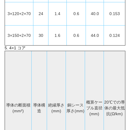
3×120+2×70
24
1.4
0.6
40.0
0.153
3×150+2×70
30
1.6
0.6
44.0
0.124
5. 4+1
コア
概算ケー
20℃での導
導体の断面積
導体構
絶縁厚さ
銅シース
ブル直径
体の最大抵
(mm²)
造
(mm)
厚さ(mm)
(mm)
抗(Ω/km)