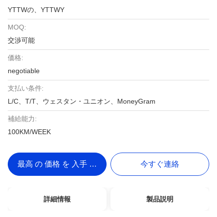
YTTWの、YTTWY
MOQ:
交渉可能
価格:
negotiable
支払い条件:
L/C、T/T、ウェスタン・ユニオン、MoneyGram
補給能力:
100KM/WEEK
最高 の 価格 を 入手 する
今すぐ連絡
詳細情報
製品説明