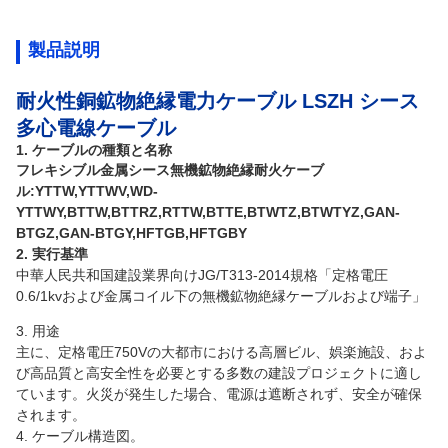
製品説明
耐火性銅鉱物絶縁電力ケーブル LSZH シース
多心電線ケーブル
1. ケーブルの種類と名称
フレキシブル金属シース無機鉱物絶縁耐火ケーブ
ル:YTTW,YTTWV,WD-
YTTWY,BTTW,BTTRZ,RTTW,BTTE,BTWTZ,BTWTYZ,GAN-
BTGZ,GAN-BTGY,HFTGB,HFTGBY
2. 実行基準
中華人民共和国建設業界向けJG/T313-2014規格「定格電圧
0.6/1kvおよび金属コイル下の無機鉱物絶縁ケーブルおよび端子」
3. 用途
主に、定格電圧750Vの大都市における高層ビル、娯楽施設、およ
び高品質と高安全性を必要とする多数の建設プロジェクトに適し
ています。火災が発生した場合、電源は遮断されず、安全が確保
されます。
4. ケーブル構造図。