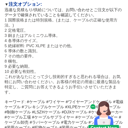
注文オプション:
▼
迅速な見積もり/供給については、お問い合わせとご注文が以下の
データで確保されていることを確認してください。
1 国際規格または特別規格。(または、ケーブルの正確な使用方
法。)
2 定格電圧。
3 銅またはアルミニウム導体。
4 各導体のサイズ。
5 絶縁材料: PVC XLPE またはその他。
6 導体の数と識別。
7 その他の要件。
8 梱包。
9 必要な納期。
10 必要な有効性。
これがあなたにとって少し技術的すぎると思われる場合は、お気
軽にお問い合わせください。お客様の特定の用途に最適な製品を
特定し、ご質問にお答えできるようお手伝いさせていただきま
す。
キーワード: #ケーブル #ワイヤー #ワイヤーアンドケーブル #電線
ケーブル #フレキシブルケーブル #XLPEケーブル #LANケーブル
#制御ケーブル #LSZHケーブル #DJXケーブル #ケーブルメーカー
#ケーブル工場 #ケーブルサプライヤー #ケーブルプロバイダー #
ケーブル卸売 #ラバーケーブル #電力ケーブル #ソーラーケーブル
#装甲ケーブル #鉱物ケーブル #装甲ケーブル #絶縁ケーブル #銅