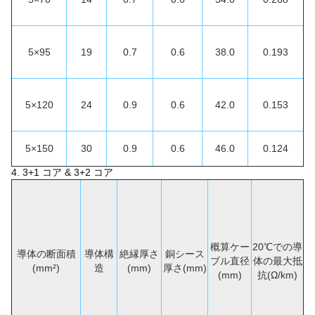
5×95
19
0.7
0.6
38.0
0.193
5×120
24
0.9
0.6
42.0
0.153
5×150
30
0.9
0.6
46.0
0.124
4. 3+1
コア & 3+2 コア
概算ケー
20℃での導
導体の断面積
導体構
絶縁厚さ
銅シース
ブル直径
体の最大抵
(mm²)
造
(mm)
厚さ(mm)
(mm)
抗(Ω/km)