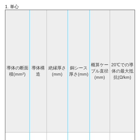
1. 単心
概算ケー
20℃での導
導体の断面
導体構
絶縁厚さ
銅シース
ブル直径
体の最大抵
積(mm²)
造
(mm)
厚さ(mm)
(mm)
抗(Ω/km)