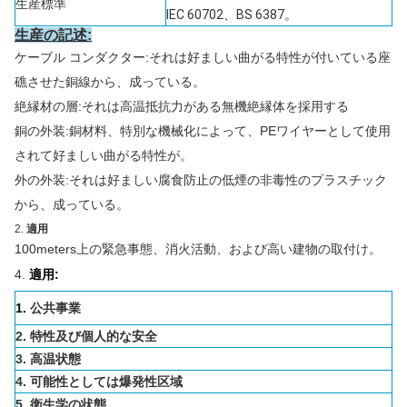
生産標準
IEC 60702、BS 6387。
生産の記述:
ケーブル コンダクター:それは好ましい曲がる特性が付いている座
礁させた銅線から、成っている。
絶縁材の層:それは高温抵抗力がある無機絶縁体を採用する
銅の外装:銅材料、特別な機械化によって、PEワイヤーとして使用
されて好ましい曲がる特性が。
外の外装:それは好ましい腐食防止の低煙の非毒性のプラスチック
から、成っている。
2.
適用
100meters上の緊急事態、消火活動、および高い建物の取付け。
4.
適用:
1.
公共事業
2. 特性及び個人的な安全
3. 高温状態
4. 可能性としては爆発性区域
5. 衛生学の状態