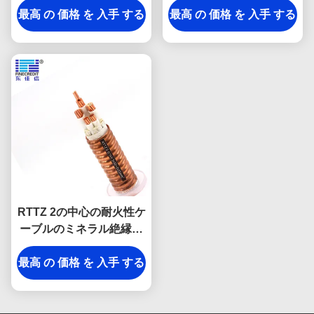
最高 の 価格 を 入手 する
最高 の 価格 を 入手 する
ーブル
RTTZ 2の中心の耐火性ケ
ーブルのミネラル絶縁さ
れた地下の使用LZSH送
最高 の 価格 を 入手 する
電線