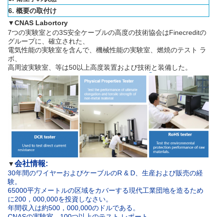
6. 概要の取付け
▼
CNAS Labortory
7つの実験室との3S安全ケーブルの高度の技術協会はFinecreditの
グループに、確立された、
電気性能の実験室を含んで、機械性能の実験室、燃焼のテスト ラ
ボ、
高周波実験室、等は50以上高度装置および技術と装備した。
会社情報:
▼
30年間のワイヤーおよびケーブルのR & D、生産および販売の経
験。
65000平方メートルの区域をカバーする現代工業団地を造るため
に200，000,000を投資しなさい。
年間収入は約500，000,000のドルである。
CNASの実験室、100つ以上のテスト レポート。