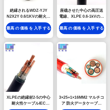
絶縁されるWDZ-YJY
座礁させた中心の高圧送
N2X2Y 0.6/1KVの耐火性
電線、XLPE 0.6-1kVの耐
ケーブルはコンダクター
火性ケーブル
最高 の 価格 を 入手 する
XLPEを銅張りにする
最高 の 価格 を 入手 する
XLPEの絶縁材2-5の中心
3×25+1×16MM2 マルチコ
耐火性ケーブルIEC
ア 防火データケーブル
60502 N-YJV
LSZH 600/1000V DJXケ