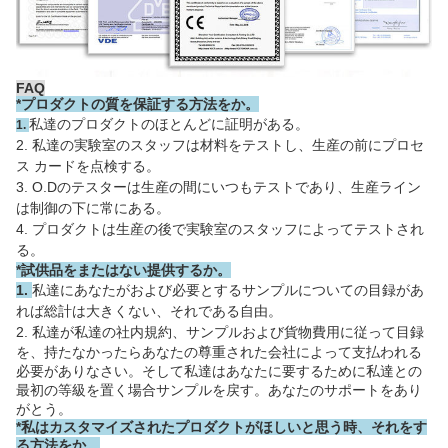
FAQ
*
プロダクトの質を保証する方法をか。
私達のプロダクトのほとんどに証明がある。
1.
2. 私達の実験室のスタッフは材料をテストし、生産の前にプロセ
ス カードを点検する。
3. O.Dのテスターは生産の間にいつもテストであり、生産ライン
は制御の下に常にある。
4. プロダクトは生産の後で実験室のスタッフによってテストされ
る。
*試供品をまたはない提供するか。
1.
私達にあなたがおよび必要とするサンプルについての目録があ
れば総計は大きくない、それである自由。
2.
私達が私達の社内規約、サンプルおよび貨物費用に従って目録
を、持たなかったらあなたの尊重された会社によって支払われる
必要がありなさい。そして私達はあなたに要するために私達との
最初の等級を置く場合サンプルを戻す。あなたのサポートをあり
がとう。
*私はカスタマイズされたプロダクトがほしいと思う時、それをす
る方法をか。