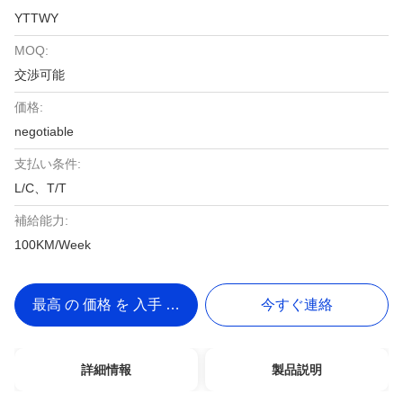
YTTWY
MOQ:
交渉可能
価格:
negotiable
支払い条件:
L/C、T/T
補給能力:
100KM/Week
最高 の 価格 を 入手 する
今すぐ連絡
詳細情報
製品説明