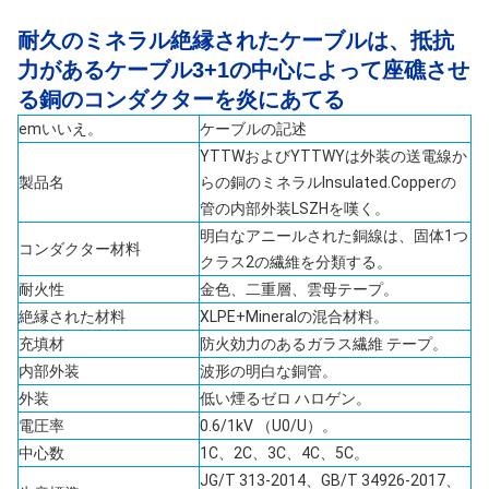
耐久のミネラル絶縁されたケーブルは、抵抗
力があるケーブル3+1の中心によって座礁させ
る銅のコンダクターを炎にあてる
emいいえ。
ケーブルの記述
YTTWおよびYTTWYは外装の送電線か
製品名
らの銅のミネラルInsulated.Copperの
管の内部外装LSZHを嘆く。
明白なアニールされた銅線は、固体1つ
コンダクター材料
クラス2の繊維を分類する。
耐火性
金色、二重層、雲母テープ。
絶縁された材料
XLPE+Mineralの混合材料。
充填材
防火効力のあるガラス繊維 テープ。
内部外装
波形の明白な銅管。
外装
低い煙るゼロ ハロゲン。
電圧率
0.6/1kV （U0/U）
。
中心数
1C、2C、3C、4C、5C。
JG/T 313-2014、GB/T 34926-2017、