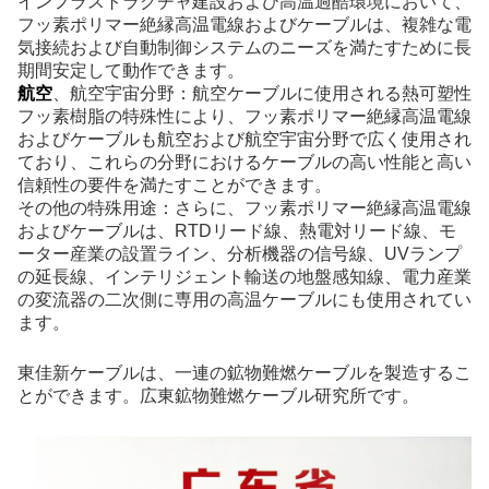
インフラストラクチャ建設および高温過酷環境において、
フッ素ポリマー絶縁高温電線およびケーブルは、複雑な電
気接続および自動制御システムのニーズを満たすために長
期間安定して動作できます。
航空
、航空宇宙分野：航空ケーブルに使用される熱可塑性
フッ素樹脂の特殊性により、フッ素ポリマー絶縁高温電線
およびケーブルも航空および航空宇宙分野で広く使用され
ており、これらの分野におけるケーブルの高い性能と高い
信頼性の要件を満たすことができます。
その他の特殊用途：さらに、フッ素ポリマー絶縁高温電線
およびケーブルは、RTDリード線、熱電対リード線、モ
ーター産業の設置ライン、分析機器の信号線、UVランプ
の延長線、インテリジェント輸送の地盤感知線、電力産業
の変流器の二次側に専用の高温ケーブルにも使用されてい
ます。
東佳新ケーブルは、一連の鉱物難燃ケーブルを製造するこ
とができます。広東鉱物難燃ケーブル研究所です。