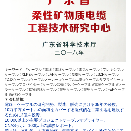
キーワード：#ケーブル #電線 #電線ケーブル #電気ケーブル #フレキシブル
ケーブル #XLPEケーブル #LANケーブル #制御ケーブル #LSZHケーブル
#DJXケーブル #ケーブルメーカー #ケーブル工場 #ケーブルサプライヤー #
ケーブルプロバイダー #ケーブル卸売 #ラバーケーブル #電源ケーブル #ソー
ラーケーブル #
鉱物絶縁ケーブル
#装甲ケーブル #装甲ケーブル #FEPケーブ
ル #耐熱ケーブル
▼
会社情報:
電線・ケーブルの研究開発、製造、販売における35年の経験。
10万平方メートルの面積をカバーする近代的な工業団地を建設す
るために2億を投資。
10,000以上の主要プロジェクトケーブルサプライヤー。
CNASラボ、100以上の試験レポート。
製品は、不動産、地方自治体、産業支援、モバイル通信などに広