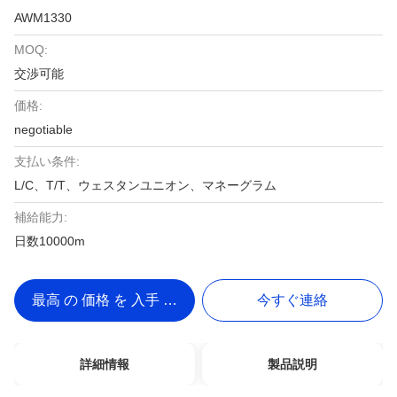
AWM1330
MOQ:
交渉可能
価格:
negotiable
支払い条件:
L/C、T/T、ウェスタンユニオン、マネーグラム
補給能力:
日数10000m
最高 の 価格 を 入手 する
今すぐ連絡
詳細情報
製品説明