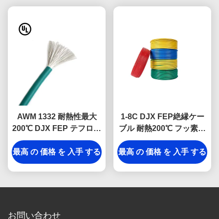
AWM 1332 耐熱性最大
1-8C DJX FEP絶縁ケー
200℃ DJX FEP テフロン
ブル 耐熱200℃ フッ素樹
絶縁ケーブル 300V フッ
脂電線
最高 の 価格 を 入手 する
素樹脂ケーブル
最高 の 価格 を 入手 する
お問い合わせ