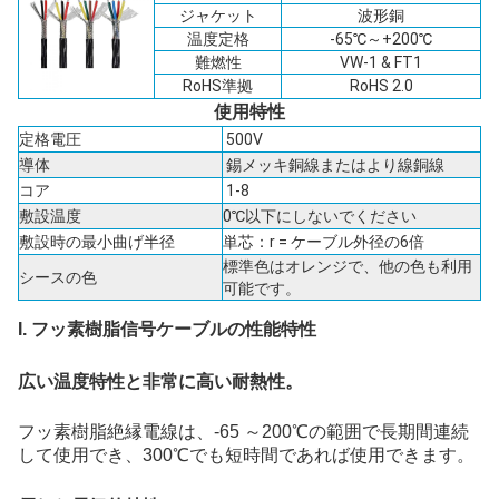
ジャケット
波形銅
温度定格
-65℃～+200℃
難燃性
VW-1 & FT1
RoHS準拠
RoHS 2.0
使用特性
定格電圧
500V
導体
錫メッキ銅線またはより線銅線
コア
1-8
敷設温度
0℃以下にしないでください
敷設時の最小曲げ半径
単芯：r = ケーブル外径の6倍
標準色はオレンジで、他の色も利用
シースの色
可能です。
I. フッ素樹脂信号ケーブルの性能特性
広い温度特性と非常に高い耐熱性。
フッ素樹脂絶縁電線は、-65 ～200℃の範囲で長期間連続
して使用でき、300℃でも短時間であれば使用できます。