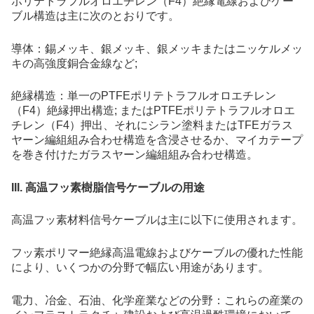
ポリテトラフルオロエチレン（F4）絶縁電線およびケー
ブル構造は主に次のとおりです。
導体：錫メッキ、銀メッキ、銀メッキまたはニッケルメッ
キの高強度銅合金線など;
絶縁構造：単一のPTFEポリテトラフルオロエチレン
（F4）絶縁押出構造; またはPTFEポリテトラフルオロエ
チレン（F4）押出、それにシラン塗料またはTFEガラス
ヤーン編組組み合わせ構造を含浸させるか、マイカテープ
を巻き付けたガラスヤーン編組組み合わせ構造。
III. 高温フッ素樹脂信号ケーブルの用途
高温フッ素材料信号ケーブルは主に以下に使用されます。
フッ素ポリマー絶縁高温電線およびケーブルの優れた性能
により、いくつかの分野で幅広い用途があります。
電力、冶金、石油、化学産業などの分野：これらの産業の