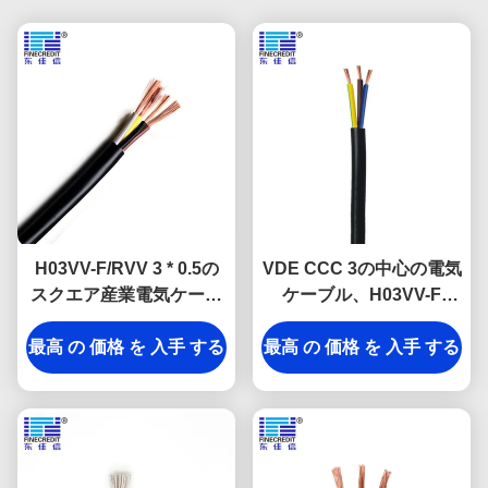
H03VV-F/RVV 3 * 0.5の
VDE CCC 3の中心の電気
スクエア産業電気ケーブ
ケーブル、H03VV-F
ルの紫外線抵抗VDE
H05VV-Fポリ塩化ビニー
最高 の 価格 を 入手 する
最高 の 価格 を 入手 する
ルの電気ケーブル