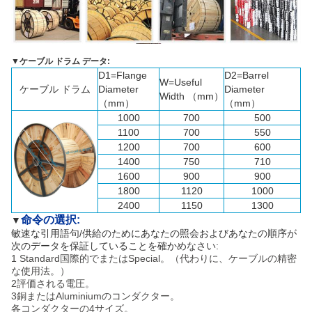
▼
ケーブル ドラム データ:
D1=Flange
D2=Barrel
W=Useful
ケーブル ドラム
Diameter
Diameter
Width （mm）
（mm）
（mm）
1000
700
500
1100
700
550
1200
700
600
1400
750
710
1600
900
900
1800
1120
1000
2400
1150
1300
命令の選択:
▼
敏速な引用語句/供給のためにあなたの照会およびあなたの順序が
次のデータを保証していることを確かめなさい:
1 Standard国際的でまたはSpecial。（代わりに、ケーブルの精密
な使用法。）
2評価される電圧。
3銅またはAluminiumのコンダクター。
各コンダクターの4サイズ。