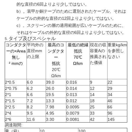
的な直径の6回よりより少しではない。
b）。装甲か銅テープのために選別されたケーブル、それは
ケーブルの外的な直径の12回よりより少しではない。
c）。スクリーンの層の適用範囲が広いケーブルのために、
それはケーブルの外的な直径の6回よりより少しではない。
タイプ及びスペシャル
5.
コンダクタ
平均外の
最高のコ
最低の絶縁
現在の収
重量kg/km
直径mm
容量Aの
を参照し
ーの×Area
ンダクタ
抵抗
の上限
推薦され
なさい
無し
ー
70℃
た価値
² mmの
抵抗
Ω/km
20
℃
Ω/km
2*0.5
6.0
39.0
0.016
9
22
2*0.75
6.2
26.0
0.014
12
29
2*1
6.6
19.5
0.013
14
34
2*1.5
7.2
13.3
0.012
18
46
2*2.5
8.2
7.98
0.0095
25
66
2*4
9.5
4.95
0.0079
33
96
2*6
11.6
3.30
0.0081
42
145
調達期間:
量（箱）
10
100