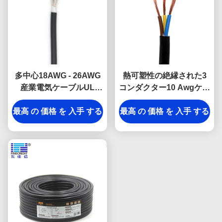
多中心18AWG - 26AWG
熱可塑性の絶縁された3
産業電気ケーブルUL
コンダクター10 Awgケー
2464の適用範囲が広い銅
ブル、SJT/SJTWの産業
最高 の 価格 を 入手 する
最高 の 価格 を 入手 する
ワイヤー500のFt