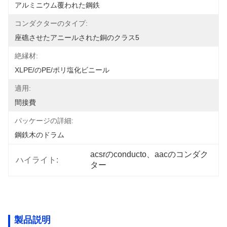
アルミニウム覆われた鋼鉄
コンダクターのタイプ:
座礁させたアニールされた銅のクラス5
絶縁材:
XLPE/のPE/ポリ塩化ビニール
適用:
間接費
パッケージの詳細:
鋼鉄木のドラム
acsrのconducto、aacのコンダク
ハイライト:
ター
製品説明