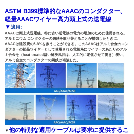
ASTM B399標準的なAAACのコンダクター、
軽量AAACワイヤー高力頭上式の送電線
▼
適用:
AAACは頭上式送電線、特に古い送電線の電力の増加のために使用される。
アルミニウム コンダクターの鋼鉄を取り替えることが補強したときに、
AAACは建設費の5-8%を救うことができる。このAAACはアルミ合金のコン
ダクターの部品ワイヤーとして使用される電気為にワイヤーのあたりのアル
ミ合金を（heat-treated堅い解決風邪は、人工的に老化させて働き）覆い、
アルミ合金のコンダクターの鋼鉄は補強した。
他の特別な適用ケーブルは要求に提供するこ
▼