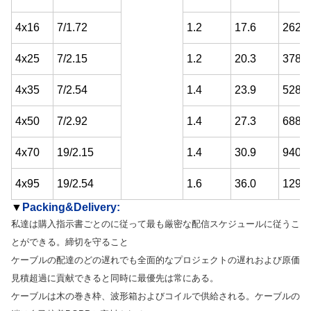
4x16
7/1.72
1.2
17.6
262.9
4x25
7/2.15
1.2
20.3
378.0
4x35
7/2.54
1.4
23.9
528.9
4x50
7/2.92
1.4
27.3
688.3
4x70
19/2.15
1.4
30.9
940.1
4x95
19/2.54
1.6
36.0
1291.
▼
Packing&Delivery:
私達は購入指示書ごとのに従って最も厳密な配信スケジュールに従うこ
とができる。締切を守ること
ケーブルの配達のどの遅れでも全面的なプロジェクトの遅れおよび原価
見積超過に貢献できると同時に最優先は常にある。
ケーブルは木の巻き枠、波形箱およびコイルで供給される。ケーブルの