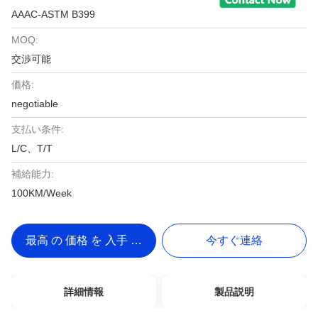
AAAC-ASTM B399
MOQ:
交渉可能
価格:
negotiable
支払い条件:
L/C、T/T
補給能力:
100KM/Week
最高 の 価格 を 入手 する
今すぐ連絡
詳細情報
製品説明