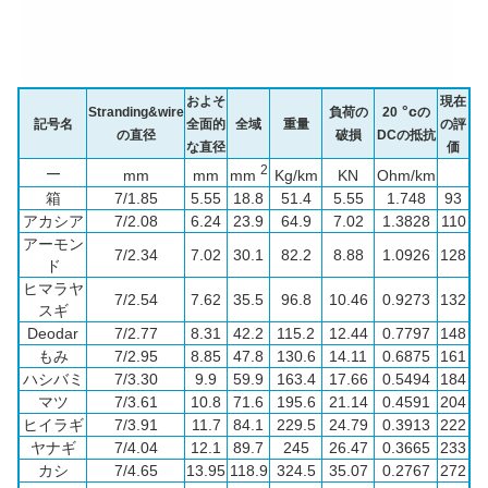
およそ
現在
°c
Stranding&wire
負荷の
20
の
記号名
全面的
全域
重量
の評
の直径
破損
DCの抵抗
な直径
価
2
—
mm
mm
mm
Kg/km
KN
Ohm/km
箱
7/1.85
5.55
18.8
51.4
5.55
1.748
93
アカシア
7/2.08
6.24
23.9
64.9
7.02
1.3828
110
アーモン
7/2.34
7.02
30.1
82.2
8.88
1.0926
128
ド
ヒマラヤ
7/2.54
7.62
35.5
96.8
10.46
0.9273
132
スギ
Deodar
7/2.77
8.31
42.2
115.2
12.44
0.7797
148
もみ
7/2.95
8.85
47.8
130.6
14.11
0.6875
161
ハシバミ
7/3.30
9.9
59.9
163.4
17.66
0.5494
184
マツ
7/3.61
10.8
71.6
195.6
21.14
0.4591
204
ヒイラギ
7/3.91
11.7
84.1
229.5
24.79
0.3913
222
ヤナギ
7/4.04
12.1
89.7
245
26.47
0.3665
233
カシ
7/4.65
13.95
118.9
324.5
35.07
0.2767
272