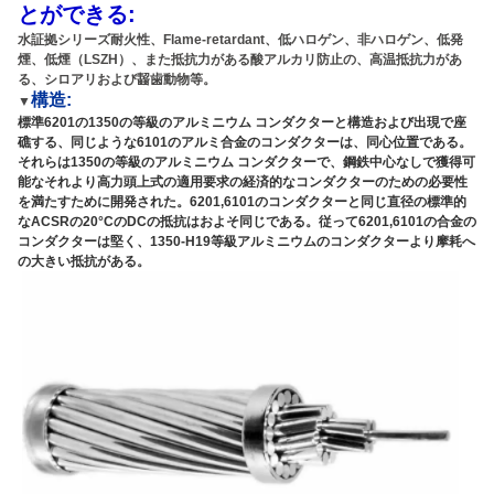
とができる:
水証拠シリーズ耐火性、Flame-retardant、低ハロゲン、非ハロゲン、低発
煙、低煙（LSZH）、また抵抗力がある酸アルカリ防止の、高温抵抗力があ
る、シロアリおよび齧歯動物等。
構造
:
▼
標準6201の1350の等級のアルミニウム コンダクターと構造および出現で座
礁する、同じような6101のアルミ合金のコンダクターは、同心位置である。
それらは1350の等級のアルミニウム コンダクターで、鋼鉄中心なしで獲得可
能なそれより高力頭上式の適用要求の経済的なコンダクターのための必要性
を満たすために開発された。6201,6101のコンダクターと同じ直径の標準的
なACSRの20°CのDCの抵抗はおよそ同じである。従って6201,6101の合金の
コンダクターは堅く、1350-H19等級アルミニウムのコンダクターより摩耗へ
の大きい抵抗がある。