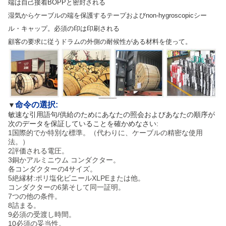
端は自己接着BOPPと密封される
湿気からケーブルの端を保護するテープおよびnon-hygroscopicシー
ル・キャップ。必須の印は印刷される
顧客の要求に従うドラムの外側の耐候性がある材料を使って。
命令の選択:
▼
敏速な引用語句/供給のためにあなたの照会およびあなたの順序が
次のデータを保証していることを確かめなさい:
1国際的でか特別な標準。（代わりに、ケーブルの精密な使用
法。）
2評価される電圧。
3銅かアルミニウム コンダクター。
各コンダクターの4サイズ。
5絶縁材:ポリ塩化ビニールXLPEまたは他。
コンダクターの6第そして同一証明。
7つの他の条件。
8詰まる。
9必須の受渡し時間。
10必須の妥当性。