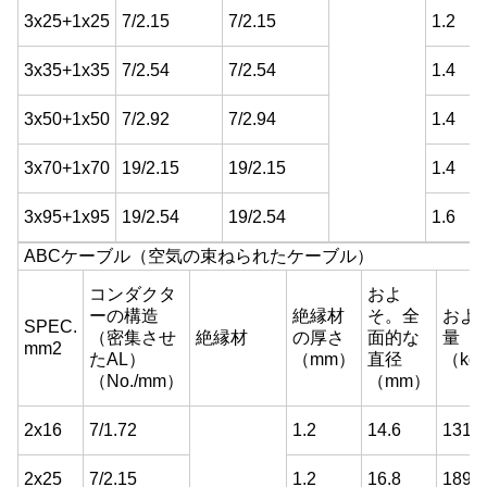
3x25+1x25
7/2.15
7/2.15
1.2
3x35+1x35
7/2.54
7/2.54
1.4
3x50+1x50
7/2.92
7/2.94
1.4
3x70+1x70
19/2.15
19/2.15
1.4
3x95+1x95
19/2.54
19/2.54
1.6
ABCケーブル（空気の束ねられたケーブル）
コンダクタ
およ
ーの構造
絶縁材
そ。全
およ
SPEC.
（密集させ
絶縁材
の厚さ
面的な
量
mm2
たAL）
（mm）
直径
（kg
（No./mm）
（mm）
2x16
7/1.72
1.2
14.6
131.4
2x25
7/2.15
1.2
16.8
189.0