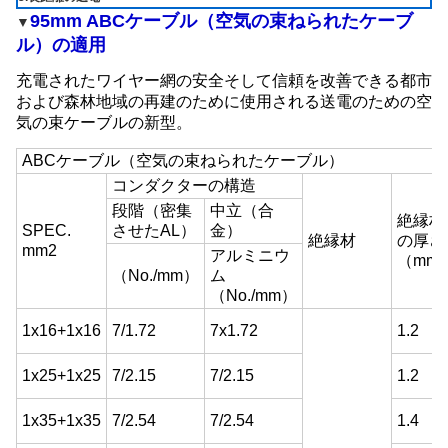
95mm ABCケーブル（空気の束ねられたケーブ
▼
ル）の適用
充電されたワイヤー網の安全そして信頼を改善できる都市
および森林地域の再建のために使用される送電のための空
気の束ケーブルの新型。
ABCケーブル（空気の束ねられたケーブル）
コンダクターの構造
段階（密集
中立（合
絶縁材
SPEC.
させたAL）
金）
絶縁材
の厚さ
mm2
アルミニウ
（mm
（No./mm）
ム
（No./mm）
1x16+1x16
7/1.72
7x1.72
1.2
1x25+1x25
7/2.15
7/2.15
1.2
1x35+1x35
7/2.54
7/2.54
1.4