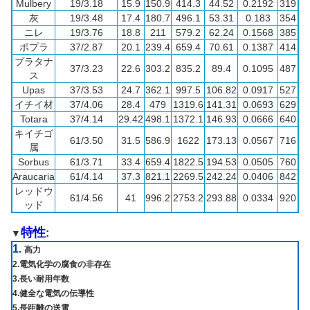
Mulbery
19/3.18
15.9
150.9
414.3
44.52
0.2192
319
灰
19/3.48
17.4
180.7
496.1
53.31
0.183
354
ニレ
19/3.76
18.8
211
579.2
62.24
0.1568
385
ポプラ
37/2.87
20.1
239.4
659.4
70.61
0.1387
414
プラタナ
37/3.23
22.6
303.2
835.2
89.4
0.1095
487
ス
Upas
37/3.53
24.7
362.1
997.5
106.82
0.0917
527
イチイ材
37/4.06
28.4
479
1319.6
141.31
0.0693
629
Totara
37/4.14
29.42
498.1
1372.1
146.93
0.0666
640
キイチゴ
61/3.50
31.5
586.9
1622
173.13
0.0567
716
属
Sorbus
61/3.71
33.4
659.4
1822.5
194.53
0.0505
760
Araucaria
61/4.14
37.3
821.1
2269.5
242.24
0.0406
842
レッドウ
61/4.56
41
996.2
2753.2
293.88
0.0334
920
ッド
特性
:
▼
1.
高力
2.電気化学の腐食の非存在
3.長い耐用年数
4.健全な電気の伝導性
5.長距離の送電