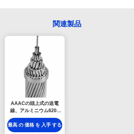
関連製品
AAACの頭上式の送電
線、アルミニウム6201
6101空気の束ねられたケ
最高 の 価格 を 入手 する
ーブル