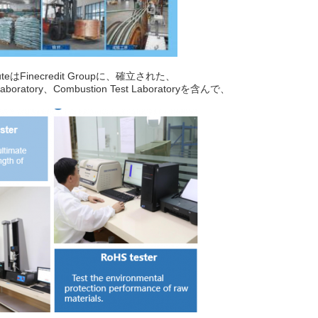
ituteはFinecredit Groupに、確立された、
ce Laboratory、Combustion Test Laboratoryを含んで、