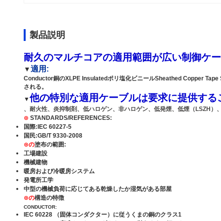
製品説明
耐久のマルチコアの適用範囲が広い制御ケー
適用:
▼
Conductor銅のXLPE Insulatedポリ塩化ビニールSheathed Copp
される。
他の特別な適用ケーブルは要求に提供する
▼
、耐火性、炎抑制剤、低ハロゲン、非ハロゲン、低発煙、低煙（LSZH）、また
⊙
STANDARDS/REFERENCES:
国際:IEC 60227-5
国民:GB/T 9330-2008
⊙の
塗布の範囲:
工場建設
機械建物
暖房および冷暖房システム
発電所工学
中型の機械負荷に応じてある乾燥したか湿気がある部屋
⊙の
構造の特徴
CONDUCTOR:
IEC 60228 （固体コンダクター）に従うくまの銅のクラス1