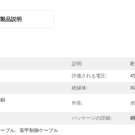
製品説明
証明:
I
評価される電圧:
4
絶縁体:
X
た銅
外装:
ポ
パッケージの詳細:
鋼
ケーブル、装甲制御ケーブル