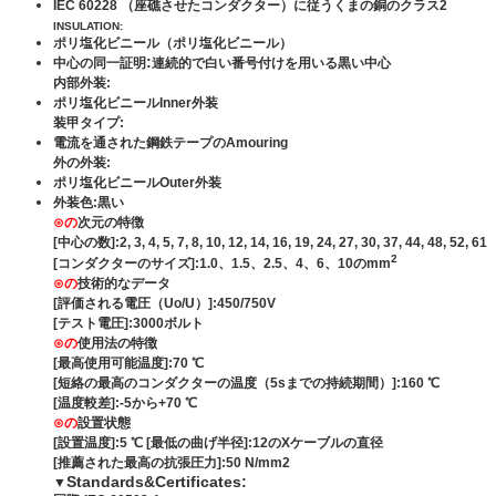
IEC 60228 （座礁させたコンダクター）に従うくまの銅のクラス2
INSULATION:
ポリ塩化ビニール（ポリ塩化ビニール）
:
中心の同一証明
連続的で白い番号付けを用いる黒い中心
内部外装:
ポリ塩化ビニールInner外装
装甲タイプ:
電流を通された鋼鉄テープのAmouring
外の外装:
ポリ塩化ビニールOuter外装
外装色:黒い
⊙の
次元の特徴
[中心の数]:2, 3, 4, 5, 7, 8, 10, 12, 14, 16, 19, 24, 27, 30, 37, 44, 48, 52, 61
2
[コンダクターのサイズ]:1.0、1.5、2.5、4、6、10のmm
⊙の
技術的なデータ
[評価される電圧（Uo/U）]:450/750V
[テスト電圧]:3000ボルト
⊙の
使用法の特徴
[最高使用可能温度]:70 ℃
[短絡の最高のコンダクターの温度（5sまでの持続期間）]:160 ℃
[温度較差]:-5から+70 ℃
⊙の
設置状態
[設置温度]:5 ℃ [最低の曲げ半径]:12のXケーブルの直径
[推薦された最高の抗張圧力]:50 N/mm2
Standards&Certificates:
▼