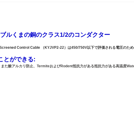
ブルくまの銅のクラス1/2のコンダクター
er Tape Screened Control Cable （KYJVP2-22）は450/750V
ことができる:
酸アルカリ防止、TermiteおよびRodent抵抗力がある抵抗力がある高温度Wat