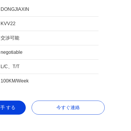
DONGJIAXIN
KVV22
交渉可能
negotiable
L/C、T/T
100KM/Week
入手 する
今すぐ連絡