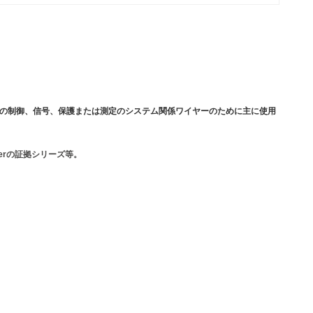
以下で評価される電圧のための制御、信号、保護または測定のシステム関係ワイヤーのために主に使用
erの証拠シリーズ等。