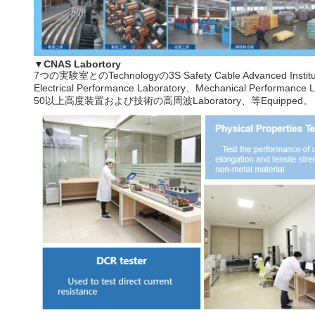
▼
CNAS Labortory
7つの実験室とのTechnologyの3S Safety Cable Advanced Inst
Electrical Performance Laboratory、Mechanical Performan
50以上高度装置および技術の高周波Laboratory、等Equipped。