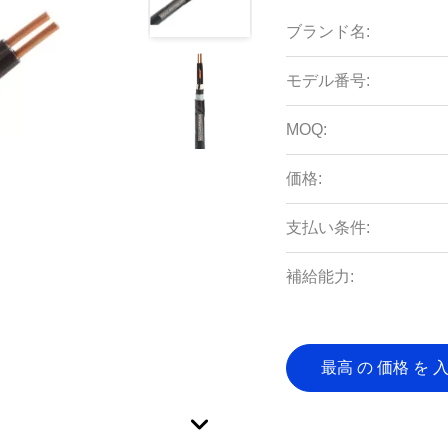
ブランド名:
モデル番号:
MOQ:
価格:
支払い条件:
補給能力:
最高 の 価格 を 