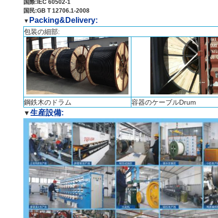
国際:IEC 60502-1
国民:GB T 12706.1-2008
Packing&Delivery:
▼
包装の細部:
鋼鉄木のドラム
容器のケーブルDrum
生産設備:
▼