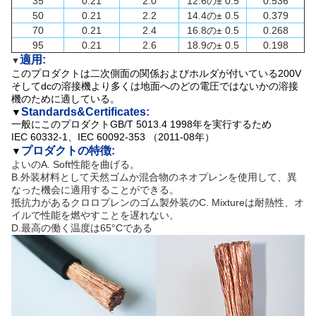
35
0.21
2.0
12.6の± 0.5
0.536
50
0.21
2.2
14.4の± 0.5
0.379
70
0.21
2.4
16.8の± 0.5
0.268
95
0.21
2.6
18.9の± 0.5
0.198
適用:
▼
このプロダクトは二次側面の関係およびホルダが付いている200V
そしてdcの溶接機より多くは地面へのどの電圧ではないかの溶接
機のために適している。
Standards&Certificates:
▼
一般にこのプロダクトGB/T 5013.4 1998年を実行するため
IEC 60332-1、IEC 60092-353 （2011-08年）
プロダクトの特徴:
▼
よいのA. Soft性能を曲げる。
B.外装材料として天然ゴムか混合物のネオプレンを使用して、異
なった機会に適用することができる。
抵抗力があるクロロプレンのゴム製外装のC. Mixtureは耐熱性、オ
イルで性能を燃やすことを遅れない。
D.最高の働く温度は65°Cである