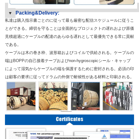
Packing&Delivery:
▼
私達は購入指示書ごとのに従って最も厳密な配信スケジュールに従うこ
とができる。締切を守ることは全面的なプロジェクトの遅れおよび原価
見積超過にケーブルの配達のあらゆる遅れとして最優先できる常に貢献
である。
ケーブルは木の巻き枠、波形箱およびコイルで供給される。ケーブルの
端はBOPPの自己接着テープおよびnon-hygroscopicシール・キャップ
によって湿気からケーブルの端を保護するために密封される。必須の印
は顧客の要求に従ってドラムの外側で耐候性がある材料と印刷される。