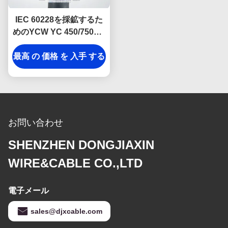
IEC 60228を採鉱するた
めのYCW YC 450/750V 3
の中心1.5mmの適用範囲
最高 の 価格 を 入手 する
が広いゴム製 ケーブル
お問い合わせ
SHENZHEN DONGJIAXIN
WIRE&CABLE CO.,LTD
電子メール
sales@djxcable.com