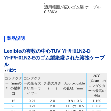
, 
適用範囲が広いゴム製 ケーブル
0.38KV
製品説明
Lexibleの複数の中心TUV YH/H01N2-D
YHF/H01N2-Eのゴム製絶縁された溶接ケーブ
ル
指定:
▼
20℃
コンダクタ
コンダクタ
（Ω/km）の
ー（mmの
ーの最も大
外装の厚さ
Approx.cable
コンダクタ
²）の横断
きい単一ワ
（mm）
の直径（mm）
ーの最高の
面
イヤー
抵抗
16
0.21
2.0
9.8 ± 0.5
1.160
25
0.21
2.0
11.3の± 0.5
0.758