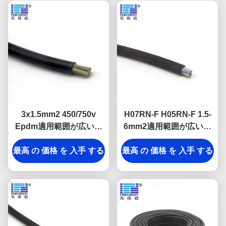
3x1.5mm2 450/750v
H07RN-F H05RN-F 1.5-
Epdm適用範囲が広いゴ
6mm2適用範囲が広いゴ
ム製 ケーブルH05RR-F
ム製 ケーブルYZWのゴム
最高 の 価格 を 入手 する
の移動式使用
製 ジャケットの電気ケー
最高 の 価格 を 入手 する
ブル