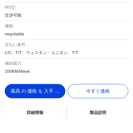
MOQ:
交渉可能
価格:
negotiable
支払い条件:
L/C、T/T、ウェスタン・ユニオン、T/T
補給能力:
100KM/Week
最高 の 価格 を 入手 する
今すぐ連絡
詳細情報
製品説明