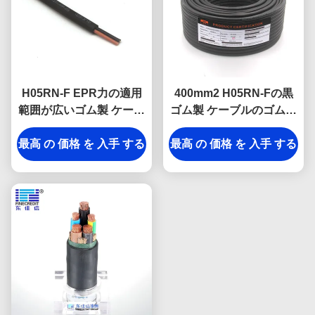
H05RN-F EPR力の適用
400mm2 H05RN-Fの黒
範囲が広いゴム製 ケーブ
ゴム製 ケーブルのゴムへ
ルの通常の義務YCW
の1.5mm2はおおった
最高 の 価格 を 入手 する
YZW VDEの標準
最高 の 価格 を 入手 する