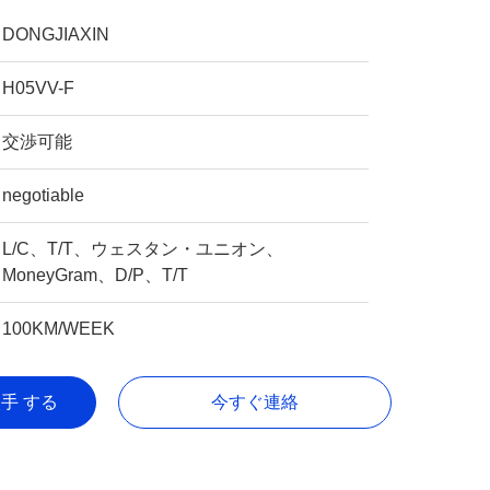
DONGJIAXIN
H05VV-F
交渉可能
negotiable
L/C、T/T、ウェスタン・ユニオン、
MoneyGram、D/P、T/T
100KM/WEEK
入手 する
今すぐ連絡