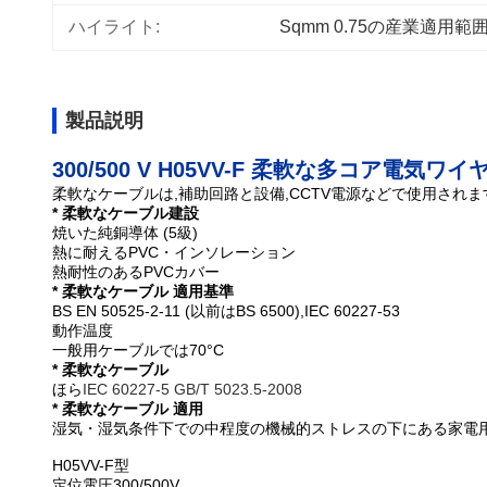
ハイライト:
Sqmm 0.75の産業適用
製品説明
300/500 V H05VV-F 柔軟な多コア電
柔軟なケーブルは,補助回路と設備,CCTV電源などで使用されます.
* 柔軟なケーブル
建設
焼いた純銅導体 (5級)
熱に耐えるPVC・インソレーション
熱耐性のあるPVCカバー
* 柔軟なケーブル 適用基準
BS EN 50525-2-11 (以前はBS 6500),IEC 60227-53
動作温度
一般用ケーブルでは70°C
* 柔軟なケーブル
ほら
IEC 60227-5 GB/T 5023.5-2008
* 柔軟なケーブル 適用
湿気・湿気条件下での中程度の機械的ストレスの下にある家電
H05VV-F型
定位電圧300/500V