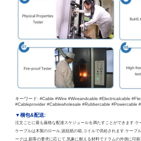
キーワード: #Cable #Wire #Wireandcable #Electricalcable #Flex
#Cableprovider #Cablewholesale #Rubbercable #Powercable #
▼
梱包&配送
:
注文ごとに最も厳格な配達スケジュールを満たすことができます.ケ
ケーブルは木製のロール,波紋紙の箱,コイルで供給されます.ケーブ
ークは,顧客の要求に応じて,気象に耐える材料でドラムの外側に印刷