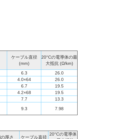
ケーブル直径
20°Cの電導体の最
(mm)
大抵抗 (Ω/km)
6.3
26.0
4.0×64
26.0
6.7
19.5
4.2×68
19.5
7.7
13.3
9.3
7.98
20°Cの電導体
銅の厚さ
ケーブル直径