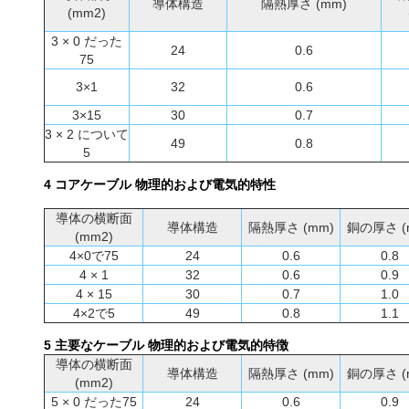
導体構造
隔熱厚さ (mm)
(mm2)
3 × 0 だった
24
0.6
75
3×1
32
0.6
3×15
30
0.7
3 × 2 について
49
0.8
5
4 コアケーブル 物理的および電気的特性
導体の横断面
導体構造
隔熱厚さ (mm)
銅の厚さ (
(mm2)
4×0で75
24
0.6
0.8
4 × 1
32
0.6
0.9
4 × 15
30
0.7
1.0
4×2で5
49
0.8
1.1
5 主要なケーブル 物理的および電気的特徴
導体の横断面
導体構造
隔熱厚さ (mm)
銅の厚さ (
(mm2)
5 × 0 だった75
24
0.6
0.9