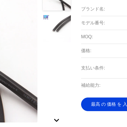
ブランド名:
モデル番号:
MOQ:
価格:
支払い条件:
補給能力:
最高 の 価格 を 