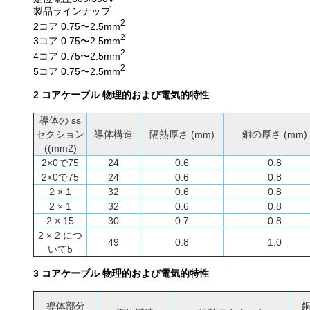
製品ラインナップ
2
2コア 0.75〜2.5mm
2
3コア 0.75〜2.5mm
2
4コア 0.75〜2.5mm
2
5コア 0.75〜2.5mm
2 コアケーブル 物理的および電気的特性
導体の ss
セクション
導体構造
隔熱厚さ (mm)
銅の厚さ (mm)
((mm2)
2×0で75
24
0.6
0.8
2×0で75
24
0.6
0.8
2 × 1
32
0.6
0.8
2 × 1
32
0.6
0.8
2 × 15
30
0.7
0.8
2 × 2 につ
49
0.8
1.0
いて5
3 コアケーブル 物理的および電気的特性
導体部分