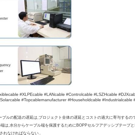
iblecable #XLPEcable #LANcable #Controlcable #LSZHcable #DJXcabl
Solarcable #Topcablemanufacturer #Householdcable #Industrialcable
ーブルの配送の遅延は,プロジェクト全体の遅延とコストの過大に寄与するので
ル端は,水分からケーブル端を保護するためにBOPPセルフアデッシブテープ
されなければならない..