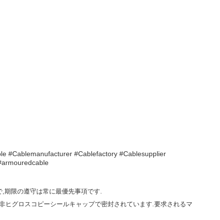
e #Cablemanufacturer #Cablefactory #Cablesupplier
 #armouredcable
,期限の遵守は常に最優先事項です.
と非ヒグロスコピーシールキャップで密封されています.要求されるマ