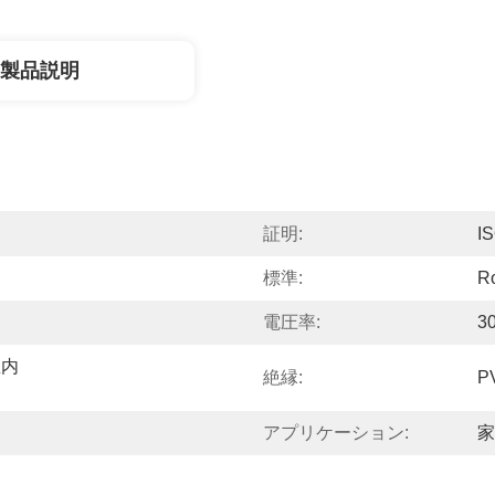
製品説明
証明:
I
標準:
R
電圧率:
3
屋内
絶縁:
P
アプリケーション:
家