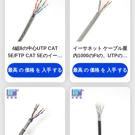
4組8の中心UTP CAT
イーサネット ケーブル屋
5E/FTP CAT 5Eのイーサ
内1000のFtの、UTPの大
ネットLANケーブルの
きさ23awg Cat6ケーブル
最高 の 価格 を 入手 する
HDPEはネットワーク ケ
最高 の 価格 を 入手 する
ーブルを絶縁した