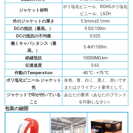
ポリ塩化ビニール、ROHSポリ塩化
ジャケット材料
ビニール、LSZH
外のジャケットの厚さ
5.5mm±0.1mm
DCの抵抗（最高。）
9.5Ω/100m
DCの抵抗の不均衡
0.025
働くキャパシタンス（最
5.4nF/100m
高。）
絶縁抵抗
10000MΩ.km
伝達速度
0.65
作動のTemperation
-40 °C - +75 °C
ポリ塩化ビニール ジャケット
灰色、青、白く、黒く、赤いです
色
またはクライアント要求として。
ジャケットで印が付いている
あなたの要求（あなたのブランド
こと
を印刷しなさい）
包装の細部