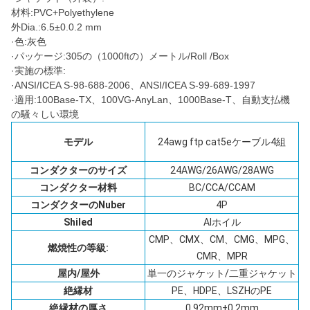
材料:PVC+Polyethylene
外Dia.:6.5±0.0.2 mm
·色:灰色
·パッケージ:305の（1000ftの）メートル/Roll /Box
·実施の標準:
·ANSI/ICEA S-98-688-2006、ANSI/ICEA S-99-689-1997
·適用:100Base-TX、100VG-AnyLan、1000Base-T、自動支払機
の騒々しい環境
モデル
24awg ftp cat5eケーブル4組
コンダクターのサイズ
24AWG/26AWG/28AWG
コンダクター材料
BC/CCA/CCAM
コンダクターのNuber
4P
Shiled
Alホイル
CMP、CMX、CM、CMG、MPG、
燃焼性の等級:
CMR、MPR
屋内/屋外
単一のジャケット/二重ジャケット
絶縁材
PE、HDPE、LSZHのPE
絶縁材の厚さ
0.92mm±0.2mm