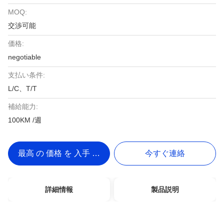
MOQ:
交渉可能
価格:
negotiable
支払い条件:
L/C、T/T
補給能力:
100KM /週
最高 の 価格 を 入手 する
今すぐ連絡
詳細情報
製品説明