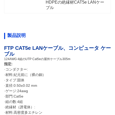
HDPEの絶縁材CAT5e LANケー
ブル
製品説明
FTP CAT5e LANケーブル、コンピュータ ケー
ブル
124AWG 4組のUTP Cat5eの屋外ケーブル305m
指定:
·コンダクター:
·材料:紀元前に（裸の銅）
·タイプ:固体
·直径:0.50±0.02 mm
·ゲージ:24awg
·部門:Cat5e
·組の数:4組
·絶縁材（誘電体）:
·材料:高密度多エチレン