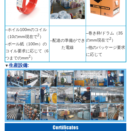
–ホイル100mのコイル
–巻き枠/ドラム（35
2
（10のmm現在で
）
2
のmm現在で
）
–配達の準備ができ
–ボール紙（100m）の
た電線
–他のパッケージ要求
コイル要求に応じて（6
に応じて
2
つまでのmm
）
生産設備:
▼