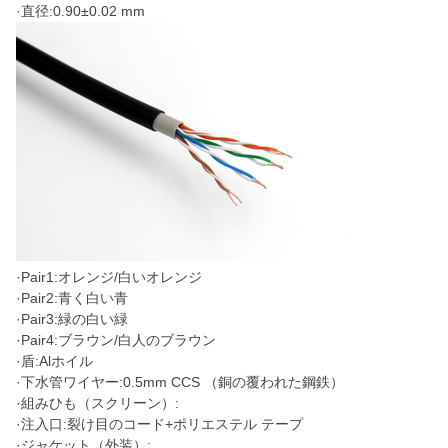
·直径:0.90±0.02 mm
·Pair1:オレンジ/白いオレンジ
·Pair2:青く白い青
·Pair3:緑の白い緑
·Pair4:ブラウン/白人のブラウン
·盾:Alホイル
·下水管ワイヤー:0.5mm CCS （銅の覆われた鋼鉄）
·組みひも（スクリーン）:
·注入口:裂け目のコード+ポリエステル テープ
·ジャケット（外装）: