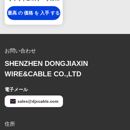
DJXのデータ ケーブル
最高 の 価格 を 入手 する
Cat5e Utp 26awg 4は組
み合わせる
お問い合わせ
SHENZHEN DONGJIAXIN
WIRE&CABLE CO.,LTD
電子メール
sales@djxcable.com
住所