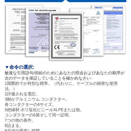
▼
命令の選択:
敏速な引用語句/供給のためにあなたの照会およびあなたの順序が
次のデータを保証していることを確かめなさい:
1国際的でか特別な標準。（代わりに、ケーブルの精密な使用
法。）
2評価される電圧。
3銅かアルミニウム コンダクター。
各コンダクターの4サイズ。
5絶縁材:ポリ塩化ビニールXLPEまたは他。
コンダクターの6第そして同一証明。
7つの他の条件。
8詰まる。
9必須の受渡し時間。