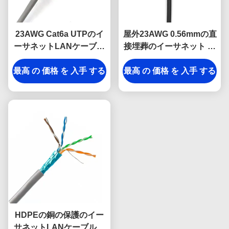
23AWG Cat6a UTPのイ
屋外23AWG 0.56mmの直
ーサネットLANケーブル
接埋葬のイーサネット ケ
4はおおわれる歪んだポ
ーブルの倍の外装
最高 の 価格 を 入手 する
リ塩化ビニールを組み合
最高 の 価格 を 入手 する
わせる
HDPEの銅の保護のイー
サネットLANケーブル、